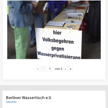
«
‹
von
3
›
»
Berliner Wassertisch e.V.