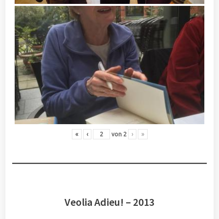
«
‹
von
2
›
»
Veolia Adieu! – 2013