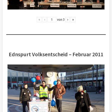
«
‹
von
3
›
»
Ednspurt Volksentscheid – Februar 2011