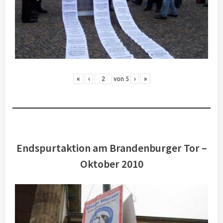
«
‹
von
5
›
»
Endspurtaktion am Brandenburger Tor –
Oktober 2010