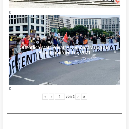
©
Öffentlich statt Privat! – Demonstration am
Brandenburger Tor, 2021
©
«
‹
von
2
›
»