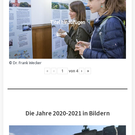
Titel hinzufügen
© Dr. Frank Wecker
«
‹
von
4
›
»
Die Jahre 2020-2021 in Bildern