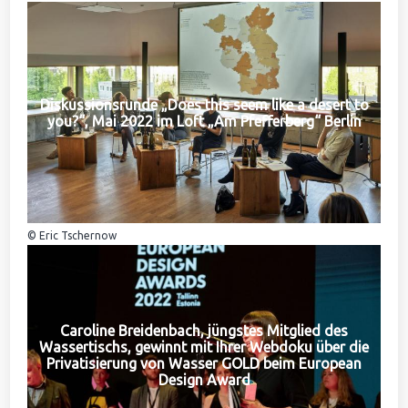
Diskussionsrunde „Does this seem like a desert to
you?“, Mai 2022 im Loft „Am Pfefferberg“ Berlin
© Eric Tschernow
Caroline Breidenbach, jüngstes Mitglied des
Wassertischs, gewinnt mit Ihrer Webdoku über die
Privatisierung von Wasser GOLD beim European
Design Award