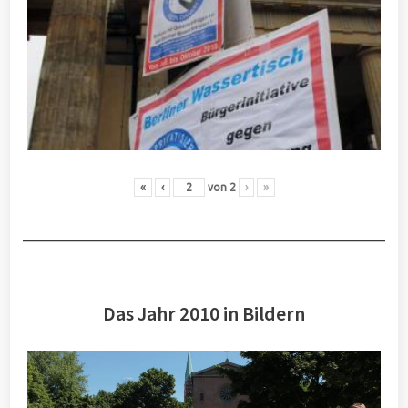
«
‹
von
2
›
»
Das Jahr 2010 in Bildern