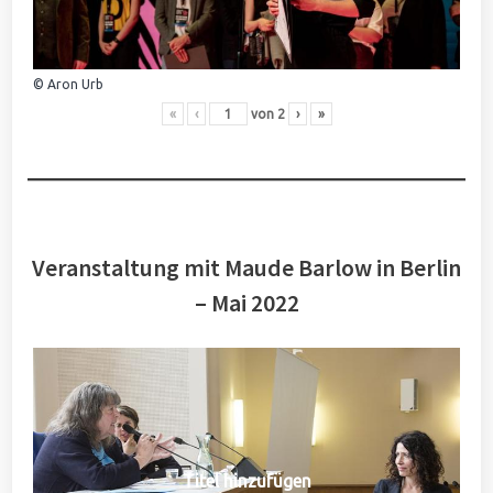
© Aron Urb
«
‹
von
2
›
»
Veranstaltung mit Maude Barlow in Berlin
– Mai 2022
Titel hinzufügen