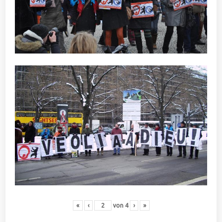
«
‹
von
4
›
»