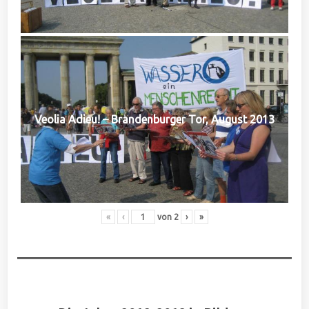
Veolia Adieu! – Brandenburger Tor, August 2013
«
‹
von
2
›
»