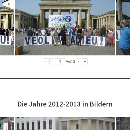
«
‹
von
2
›
»
Die Jahre 2012-2013 in Bildern