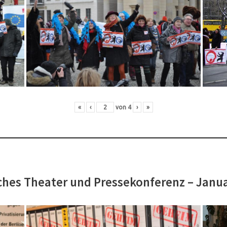
«
‹
von
4
›
»
hes Theater und Pressekonferenz – Janu