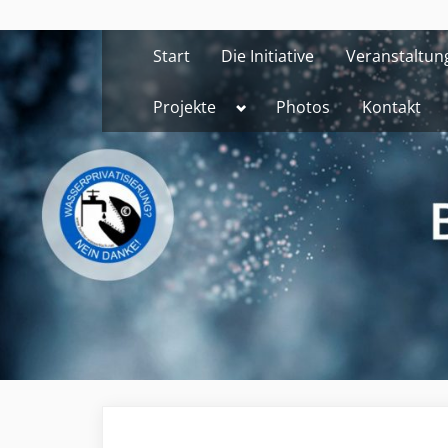
Skip
to
Start
Die Initiative
Veranstaltun
content
Toggle
Projekte
Photos
Kontakt
sub-
menu