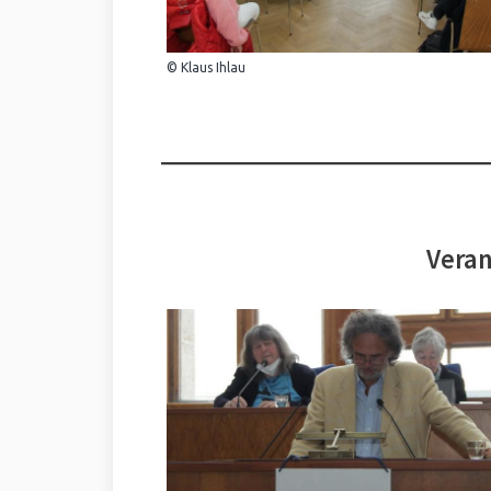
© Klaus Ihlau
Veran