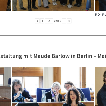
© Dr. Fr
«
‹
von
2
›
»
staltung mit Maude Barlow in Berlin – Ma