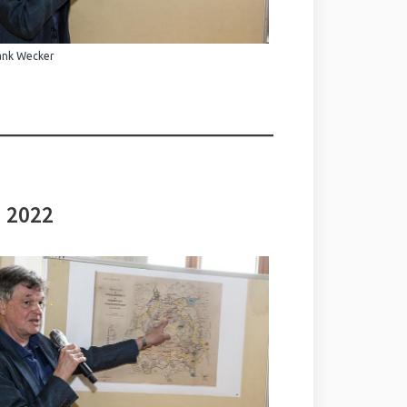
ank Wecker
i 2022