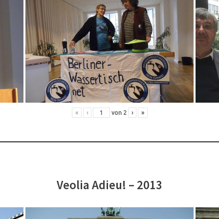
«
‹
von
2
›
»
Veolia Adieu! – 2013