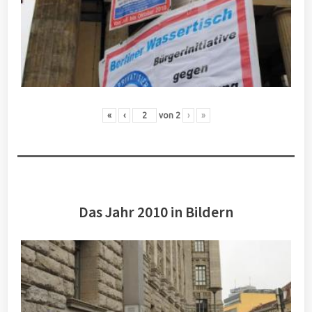
«
‹
von
2
›
»
Das Jahr 2010 in Bildern