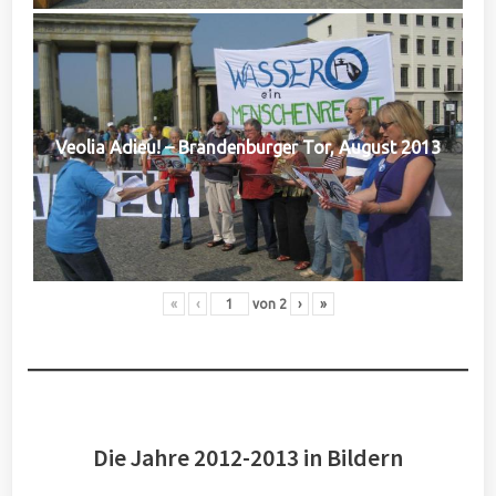
Veolia Adieu! – Brandenburger Tor, August 2013
«
‹
von
2
›
»
Die Jahre 2012-2013 in Bildern