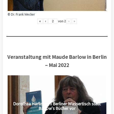
© Dr. Frank Wecker
«
‹
von
2
›
»
Veranstaltung mit Maude Barlow in Berlin
– Mai 2022
Dorothea Härlin vom Berliner Wassertisch stellt
Barlow's Bücher vor