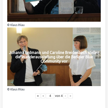
© Klaus Ihlau
Johanna Erdmann und Caroline Breidenbach stellen
die Wanderausstellung über die Berliner Blue
Community vor
© Klaus Ihlau
«
‹
von
4
›
»