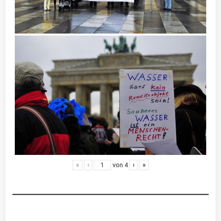
«
‹
von
4
›
»