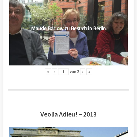
Maude Barlow zu Besuch in Berlin
«
‹
von
2
›
»
Veolia Adieu! – 2013