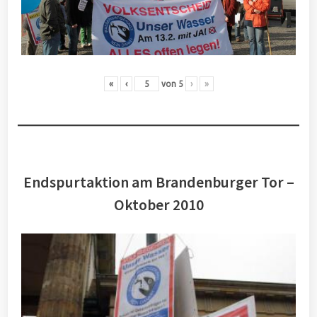
«
‹
von
5
›
»
Endspurtaktion am Brandenburger Tor –
Oktober 2010