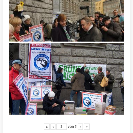
«
‹
von
3
›
»