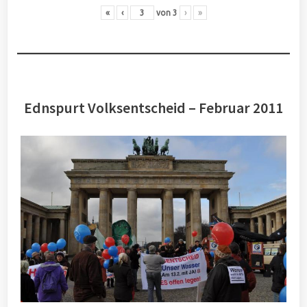
«
‹
von
3
›
»
Ednspurt Volksentscheid – Februar 2011