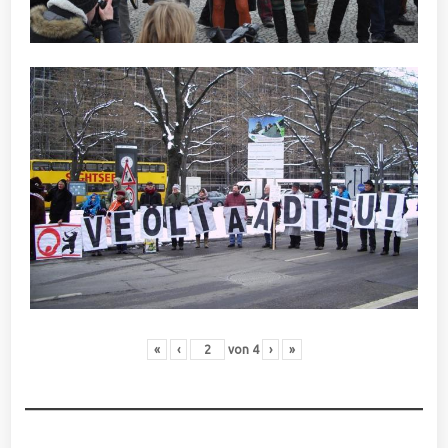
«
‹
von
4
›
»