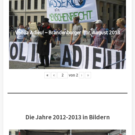
Veolia Adieu! – Brandenburger Tor, August 2013
«
‹
von
2
›
»
Die Jahre 2012-2013 in Bildern