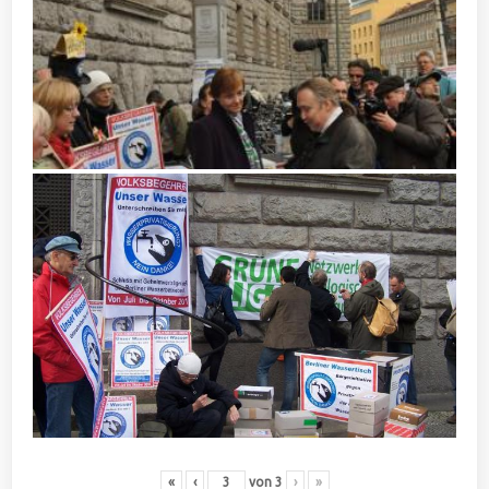
«
‹
von
3
›
»