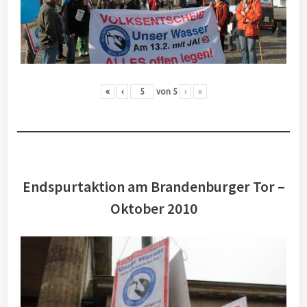
«
‹
von
5
›
»
Endspurtaktion am Brandenburger Tor –
Oktober 2010