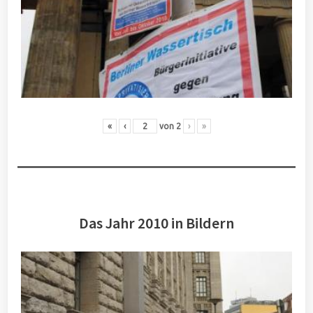
«
‹
von
2
›
»
Das Jahr 2010 in Bildern