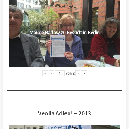
Maude Barlow zu Besuch in Berlin
«
‹
von
2
›
»
Veolia Adieu! – 2013