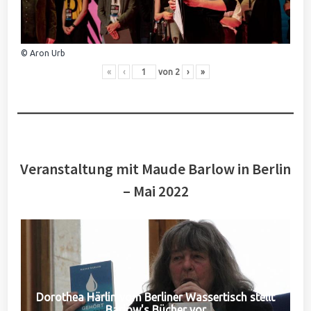
© Aron Urb
«
‹
von
2
›
»
Veranstaltung mit Maude Barlow in Berlin
– Mai 2022
Dorothea Härlin vom Berliner Wassertisch stellt
Barlow's Bücher vor