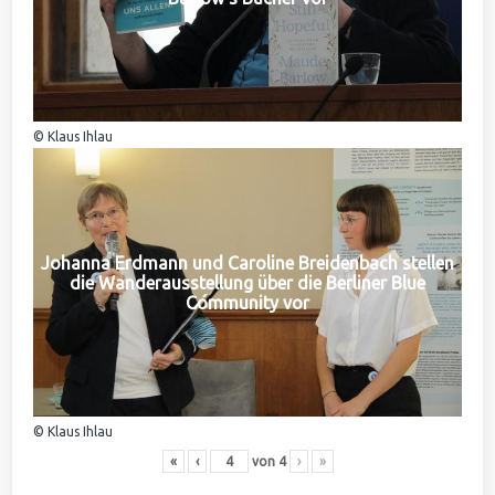
© Klaus Ihlau
Johanna Erdmann und Caroline Breidenbach stellen
die Wanderausstellung über die Berliner Blue
Community vor
© Klaus Ihlau
«
‹
von
4
›
»