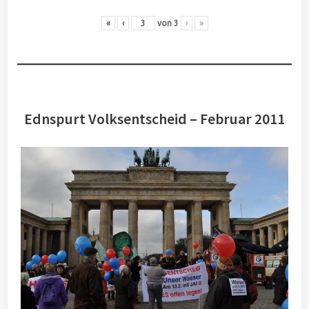
«
‹
von
3
›
»
Ednspurt Volksentscheid – Februar 2011