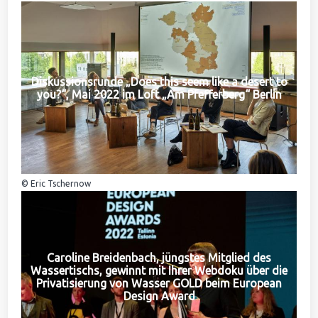
Diskussionsrunde „Does this seem like a desert to
you?“, Mai 2022 im Loft „Am Pfefferberg“ Berlin
© Eric Tschernow
Caroline Breidenbach, jüngstes Mitglied des
Wassertischs, gewinnt mit Ihrer Webdoku über die
Privatisierung von Wasser GOLD beim European
Design Award