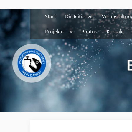
Skip
to
Start
Die Initiative
Veranstaltun
content
Toggle
Projekte
Photos
Kontakt
sub-
menu