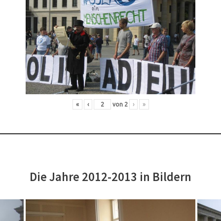
«
‹
von
2
›
»
Die Jahre 2012-2013 in Bildern