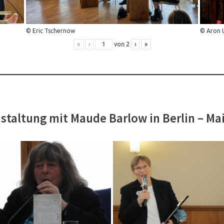
© Eric Tschernow
© Aron 
«
‹
von
2
›
»
staltung mit Maude Barlow in Berlin – Ma