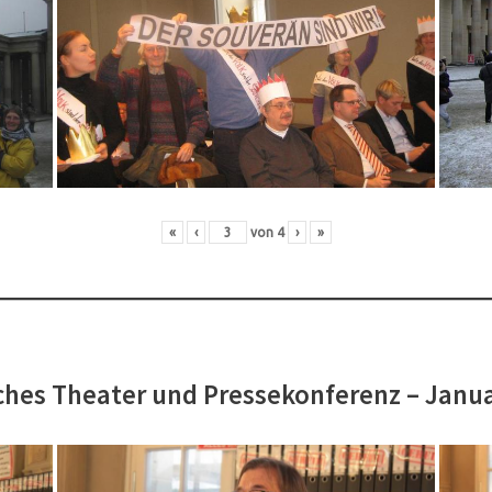
«
‹
von
4
›
»
hes Theater und Pressekonferenz – Janu