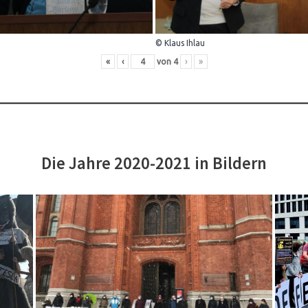
© Klaus Ihlau
«
‹
von
4
›
»
Die Jahre 2020-2021 in Bildern