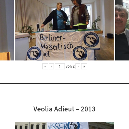
«
‹
von
2
›
»
Veolia Adieu! – 2013