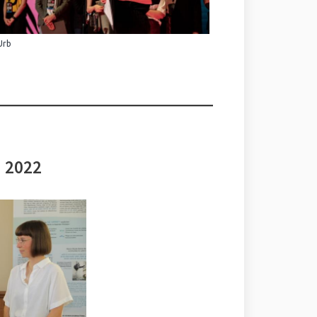
Urb
i 2022