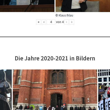
© Klaus Ihlau
«
‹
von
4
›
»
Die Jahre 2020-2021 in Bildern