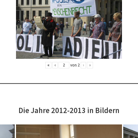
«
‹
von
2
›
»
Die Jahre 2012-2013 in Bildern