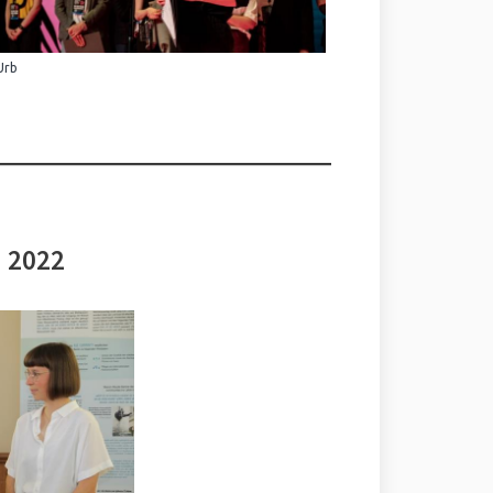
Urb
i 2022