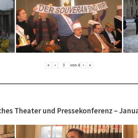
«
‹
von
4
›
»
hes Theater und Pressekonferenz – Janu