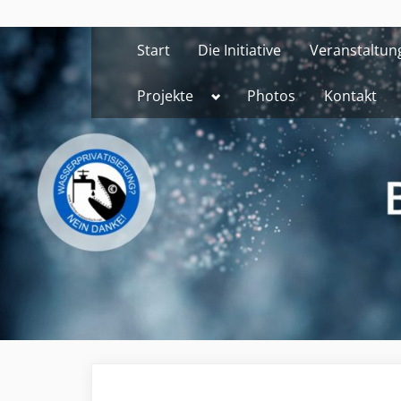
Skip
to
Start
Die Initiative
Veranstaltun
content
Toggle
Projekte
Photos
Kontakt
sub-
menu