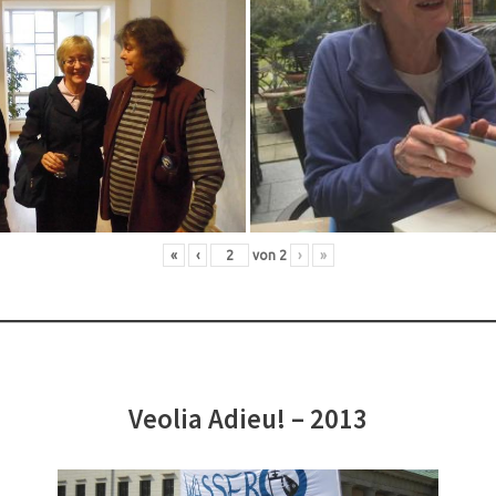
«
‹
von
2
›
»
Veolia Adieu! – 2013