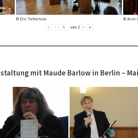
© Eric Tschernow
© Aron 
«
‹
von
2
›
»
staltung mit Maude Barlow in Berlin – Ma