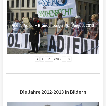
Veolia Adieu! – Brandenburger Tor, August 2013
«
‹
von
2
›
»
Die Jahre 2012-2013 in Bildern