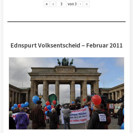
«
‹
von
3
›
»
Ednspurt Volksentscheid – Februar 2011