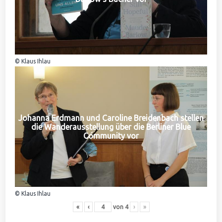
© Klaus Ihlau
Johanna Erdmann und Caroline Breidenbach stellen
die Wanderausstellung über die Berliner Blue
Community vor
© Klaus Ihlau
«
‹
von
4
›
»