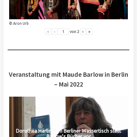
© Aron Urb
«
‹
von
2
›
»
Veranstaltung mit Maude Barlow in Berlin
– Mai 2022
Dorothea Härlin vom Berliner Wassertisch stellt
Barlow's Bücher vor