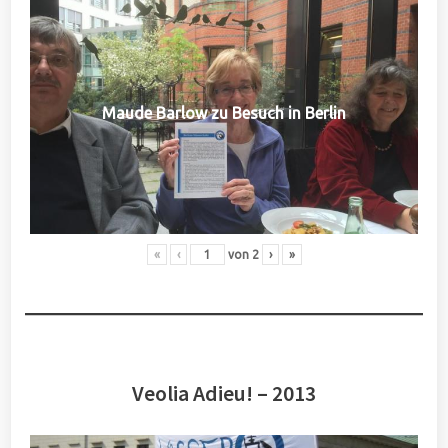
Maude Barlow zu Besuch in Berlin
«
‹
von
2
›
»
Veolia Adieu! – 2013