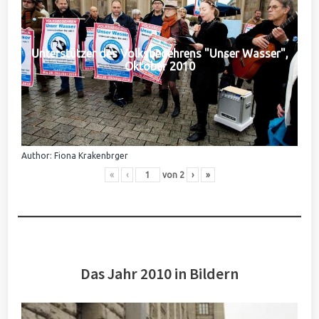
Unterstützer des Volksbegehrens "Unser Wasser",
Oktober 2010
Author: Fiona Krakenbrger
«
‹
von
2
›
»
Das Jahr 2010 in Bildern