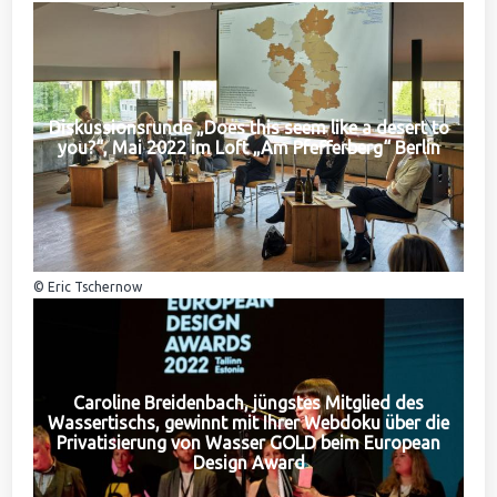
Diskussionsrunde „Does this seem like a desert to
you?“, Mai 2022 im Loft „Am Pfefferberg“ Berlin
© Eric Tschernow
Caroline Breidenbach, jüngstes Mitglied des
Wassertischs, gewinnt mit Ihrer Webdoku über die
Privatisierung von Wasser GOLD beim European
Design Award