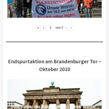
«
‹
von
5
›
»
Endspurtaktion am Brandenburger Tor –
Oktober 2010
Unterstützer des Volksbegehrens "Unser Wasser",