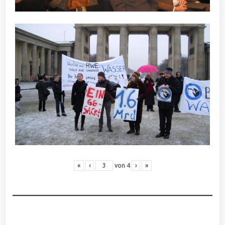
«
‹
von
4
›
»