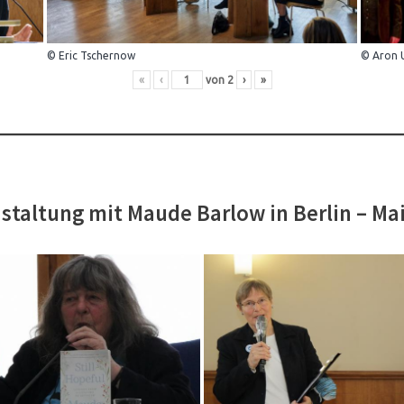
© Eric Tschernow
© Aron 
«
‹
von
2
›
»
staltung mit Maude Barlow in Berlin – Ma