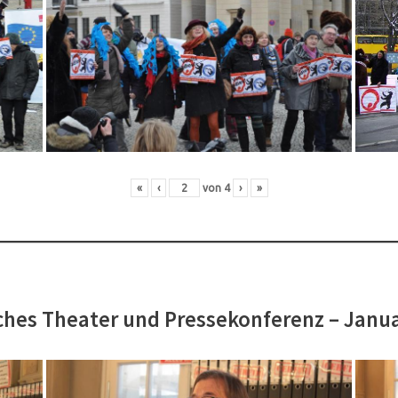
«
‹
von
4
›
»
hes Theater und Pressekonferenz – Janu