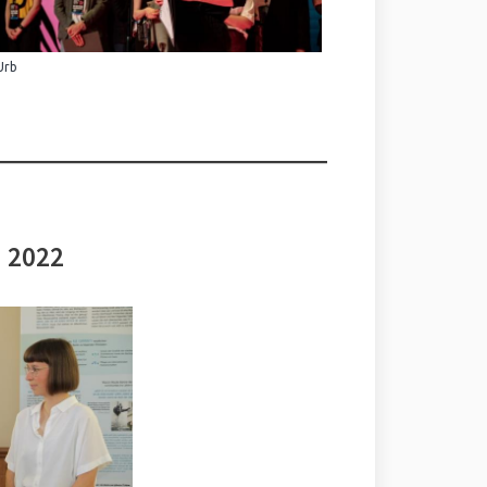
Urb
i 2022