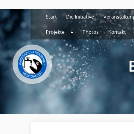
Skip
to
Start
Die Initiative
Veranstaltun
content
Toggle
Projekte
Photos
Kontakt
sub-
menu