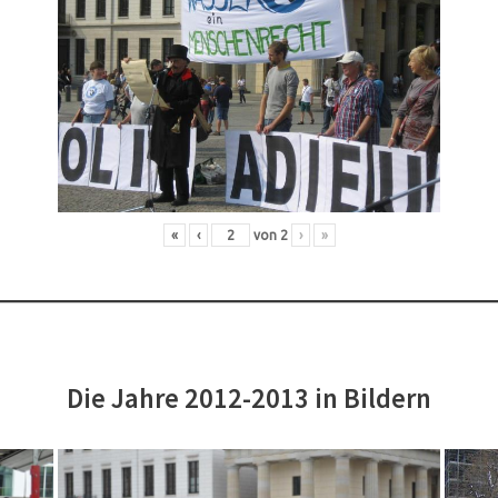
«
‹
von
2
›
»
Die Jahre 2012-2013 in Bildern