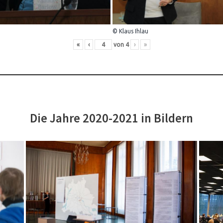
© Klaus Ihlau
«
‹
von
4
›
»
Die Jahre 2020-2021 in Bildern