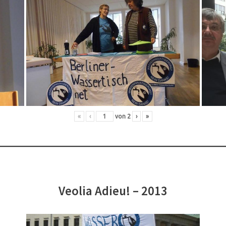
«
‹
von
2
›
»
Veolia Adieu! – 2013