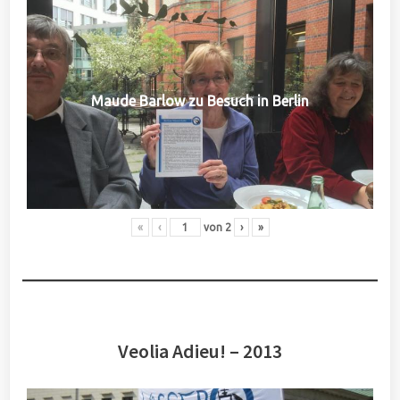
Maude Barlow zu Besuch in Berlin
«
‹
von
2
›
»
Veolia Adieu! – 2013