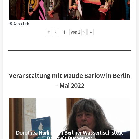
© Aron Urb
«
‹
von
2
›
»
Veranstaltung mit Maude Barlow in Berlin
– Mai 2022
Dorothea Härlin vom Berliner Wassertisch stellt
Barlow's Bücher vor