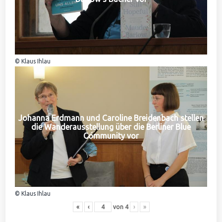
© Klaus Ihlau
Johanna Erdmann und Caroline Breidenbach stellen
die Wanderausstellung über die Berliner Blue
Community vor
© Klaus Ihlau
«
‹
von
4
›
»