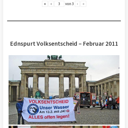
«
‹
von
3
›
»
Ednspurt Volksentscheid – Februar 2011