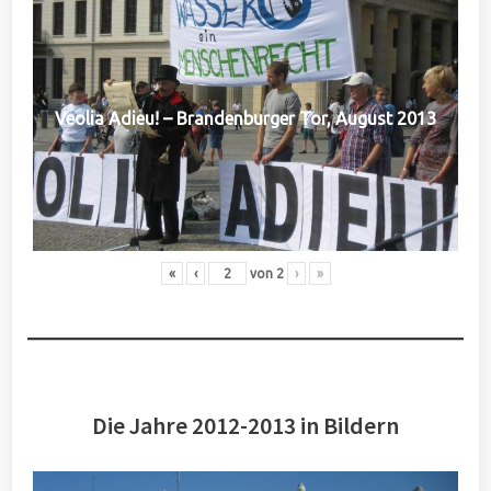
Veolia Adieu! – Brandenburger Tor, August 2013
«
‹
von
2
›
»
Die Jahre 2012-2013 in Bildern