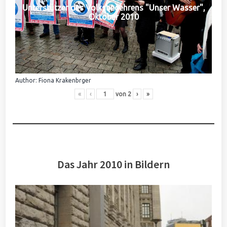
Unterstützer des Volksbegehrens "Unser Wasser",
Oktober 2010
Author: Fiona Krakenbrger
«
‹
von
2
›
»
Das Jahr 2010 in Bildern