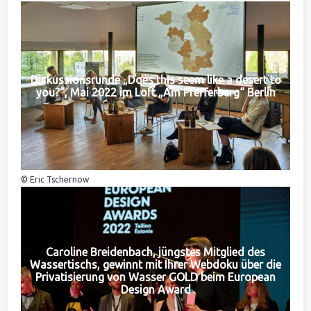
Diskussionsrunde „Does this seem like a desert to
you?“, Mai 2022 im Loft „Am Pfefferberg“ Berlin
© Eric Tschernow
Caroline Breidenbach, jüngstes Mitglied des
Wassertischs, gewinnt mit Ihrer Webdoku über die
Privatisierung von Wasser GOLD beim European
Design Award