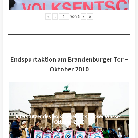
«
‹
von
5
›
»
Endspurtaktion am Brandenburger Tor –
Oktober 2010
Unterstützer des Volksbegehrens "Unser Wasser",
Oktober 2010