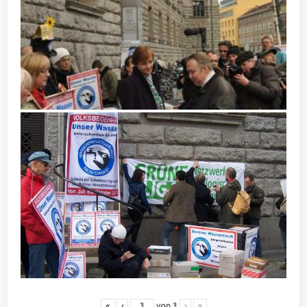
«
‹
von
3
›
»