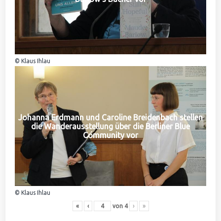
© Klaus Ihlau
Johanna Erdmann und Caroline Breidenbach stellen
die Wanderausstellung über die Berliner Blue
Community vor
© Klaus Ihlau
«
‹
von
4
›
»