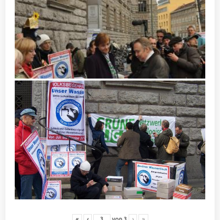
«
‹
von
3
›
»