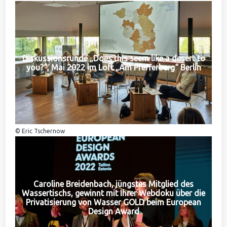
Diskussionsrunde „Does this seem like a desert to
you?“, Mai 2022 im Loft „Am Pfefferberg“ Berlin
© Eric Tschernow
Caroline Breidenbach, jüngstes Mitglied des
Wassertischs, gewinnt mit Ihrer Webdoku über die
Privatisierung von Wasser GOLD beim European
Design Award