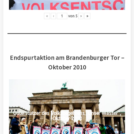
«
‹
von
5
›
»
Endspurtaktion am Brandenburger Tor –
Oktober 2010
Unterstützer des Volksbegehrens "Unser Wasser",
Oktober 2010