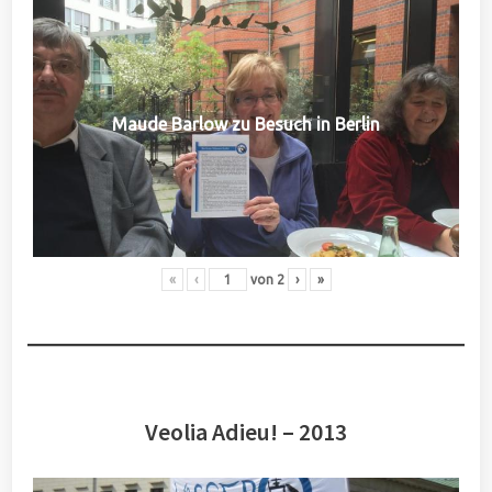
Maude Barlow zu Besuch in Berlin
«
‹
von
2
›
»
Veolia Adieu! – 2013