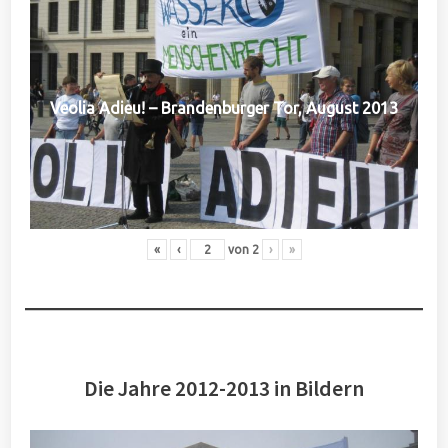
Veolia Adieu! – Brandenburger Tor, August 2013
«
‹
von
2
›
»
Die Jahre 2012-2013 in Bildern