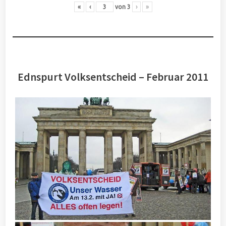
«
‹
von
3
›
»
Ednspurt Volksentscheid – Februar 2011