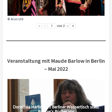
© Aron Urb
«
‹
von
2
›
»
Veranstaltung mit Maude Barlow in Berlin
– Mai 2022
Dorothea Härlin vom Berliner Wassertisch stellt
Barlow's Bücher vor