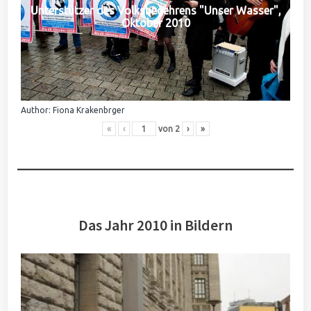
Unterstützer des Volksbegehrens "Unser Wasser",
Oktober 2010
Author: Fiona Krakenbrger
«
‹
von
2
›
»
Das Jahr 2010 in Bildern