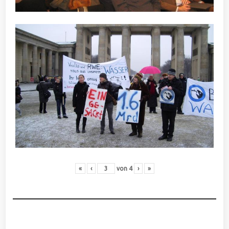
«
‹
von
4
›
»