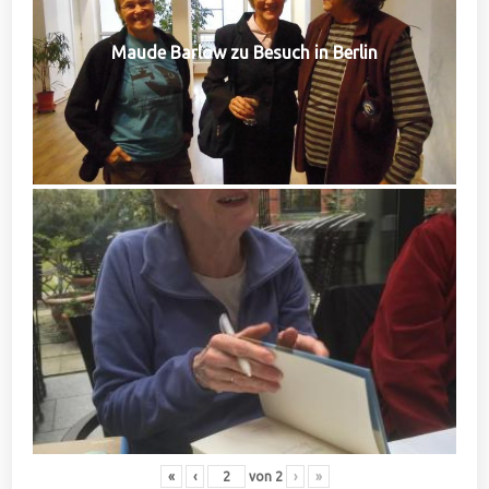
Maude Barlow zu Besuch in Berlin
«
‹
von
2
›
»