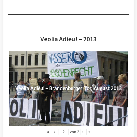
Veolia Adieu! – 2013
Veolia Adieu! – Brandenburger Tor, August 2013
«
‹
von
2
›
»