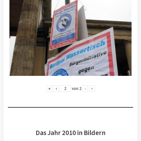
«
‹
von
2
›
»
Das Jahr 2010 in Bildern