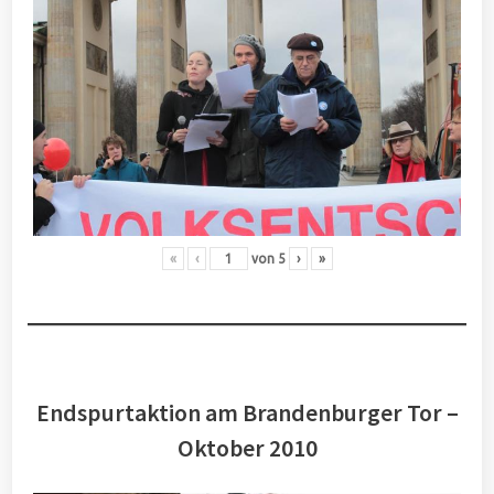
«
‹
von
5
›
»
Endspurtaktion am Brandenburger Tor –
Oktober 2010