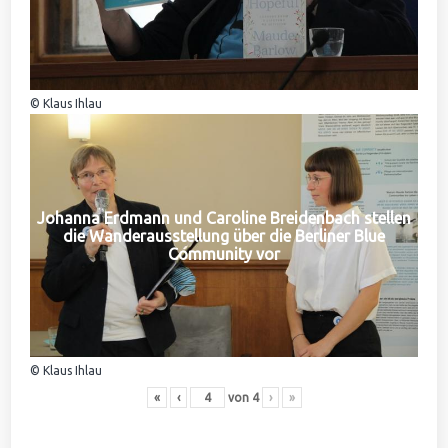
© Klaus Ihlau
Johanna Erdmann und Caroline Breidenbach stellen
die Wanderausstellung über die Berliner Blue
Community vor
© Klaus Ihlau
«
‹
von
4
›
»