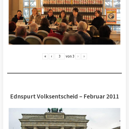
«
‹
von
3
›
»
Ednspurt Volksentscheid – Februar 2011