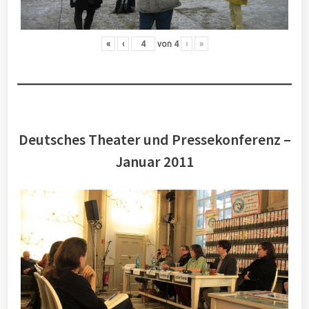
«
‹
von
4
›
»
Deutsches Theater und Pressekonferenz –
Januar 2011