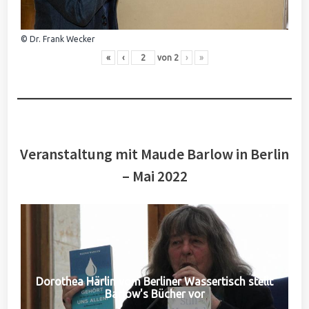
© Dr. Frank Wecker
«
‹
von
2
›
»
Veranstaltung mit Maude Barlow in Berlin
– Mai 2022
Dorothea Härlin vom Berliner Wassertisch stellt
Barlow's Bücher vor