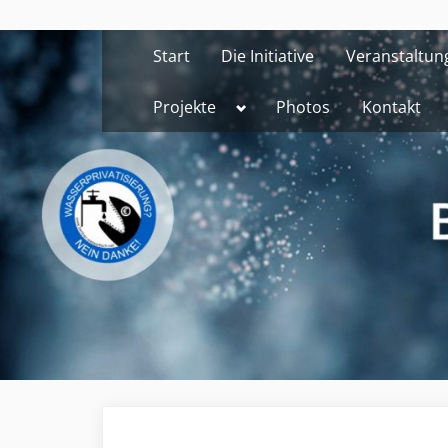
Skip
to
Start
Die Initiative
Veranstaltun
content
Toggle
Projekte
Photos
Kontakt
sub-
menu