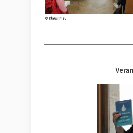
© Klaus Ihlau
Veran