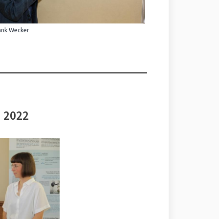
ank Wecker
i 2022