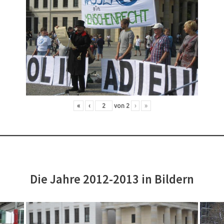
«
‹
von
2
›
»
Die Jahre 2012-2013 in Bildern