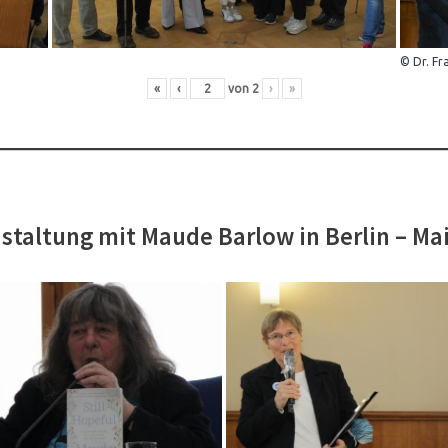
© Dr. Fr
«
‹
von
2
›
»
staltung mit Maude Barlow in Berlin – Ma