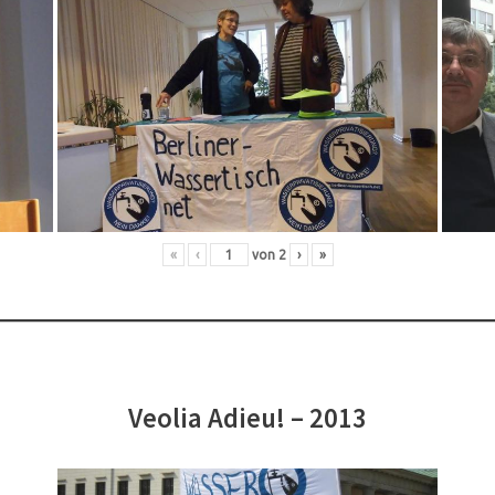
«
‹
von
2
›
»
Veolia Adieu! – 2013