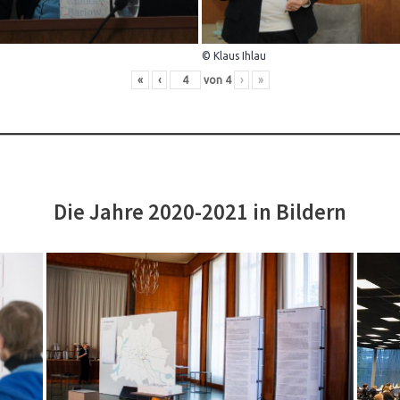
© Klaus Ihlau
«
‹
von
4
›
»
Die Jahre 2020-2021 in Bildern