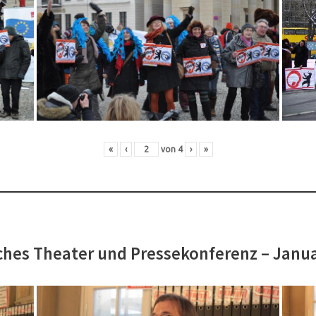
«
‹
von
4
›
»
hes Theater und Pressekonferenz – Janu