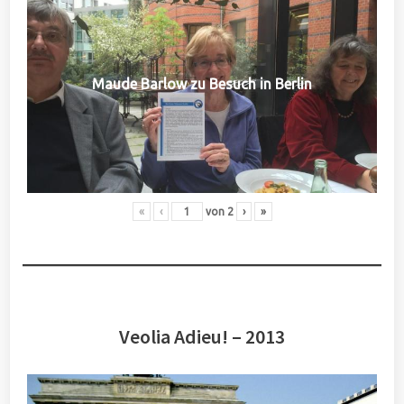
Maude Barlow zu Besuch in Berlin
«
‹
von
2
›
»
Veolia Adieu! – 2013