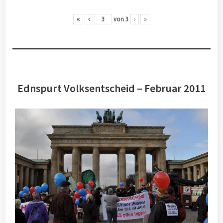
«
‹
von
3
›
»
Ednspurt Volksentscheid – Februar 2011