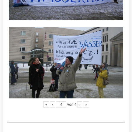
«
‹
von
4
›
»