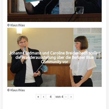
© Klaus Ihlau
Johanna Erdmann und Caroline Breidenbach stellen
die Wanderausstellung über die Berliner Blue
Community vor
© Klaus Ihlau
«
‹
von
4
›
»