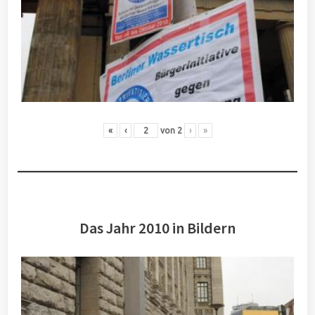
«
‹
von
2
›
»
Das Jahr 2010 in Bildern