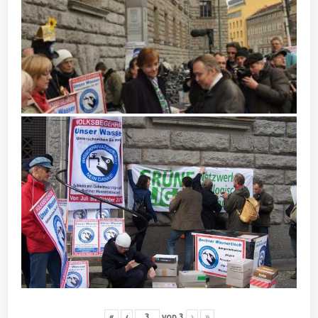
«
‹
von
3
›
»