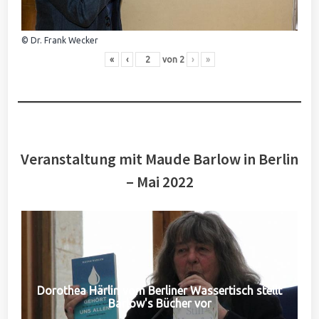
© Dr. Frank Wecker
«
‹
von
2
›
»
Veranstaltung mit Maude Barlow in Berlin
– Mai 2022
Dorothea Härlin vom Berliner Wassertisch stellt
Barlow's Bücher vor