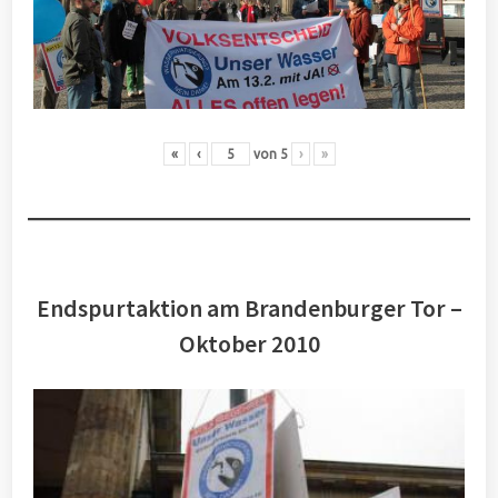
«
‹
von
5
›
»
Endspurtaktion am Brandenburger Tor –
Oktober 2010