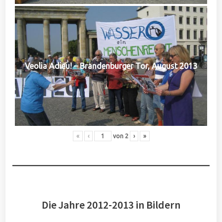
Veolia Adieu! – Brandenburger Tor, August 2013
«
‹
von
2
›
»
Die Jahre 2012-2013 in Bildern