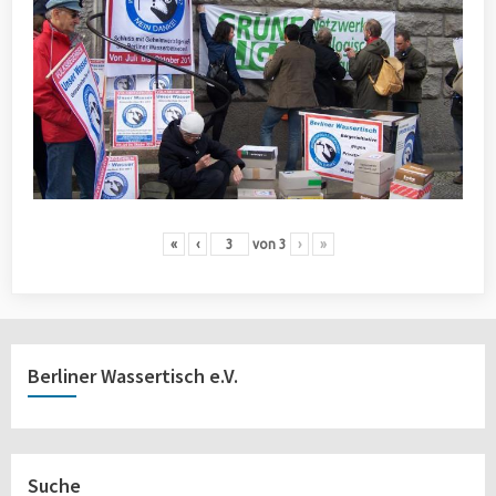
«
‹
von
3
›
»
Berliner Wassertisch e.V.
Suche