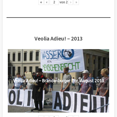
«
‹
von
2
›
»
Veolia Adieu! – 2013
Veolia Adieu! – Brandenburger Tor, August 2013