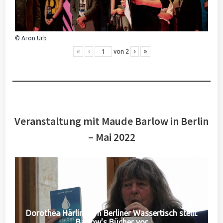
© Aron Urb
«
‹
von
2
›
»
Veranstaltung mit Maude Barlow in Berlin
– Mai 2022
Dorothea Härlin vom Berliner Wassertisch stellt
Barlow's Bücher vor