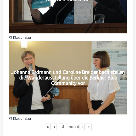
© Klaus Ihlau
Johanna Erdmann und Caroline Breidenbach stellen
die Wanderausstellung über die Berliner Blue
Community vor
© Klaus Ihlau
«
‹
von
4
›
»