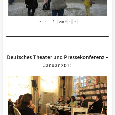
«
‹
von
4
›
»
Deutsches Theater und Pressekonferenz –
Januar 2011