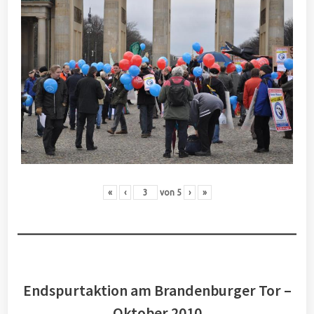
«
‹
von
5
›
»
Endspurtaktion am Brandenburger Tor –
Oktober 2010