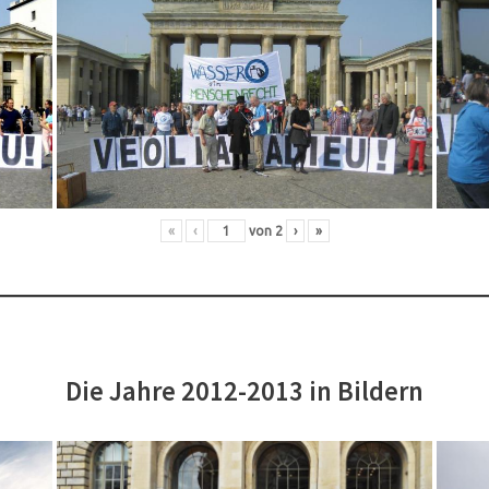
«
‹
von
2
›
»
Die Jahre 2012-2013 in Bildern