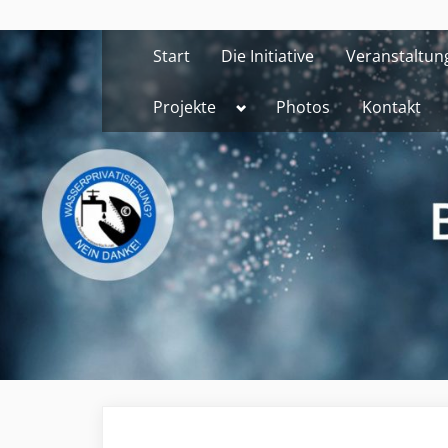
Skip
to
Start
Die Initiative
Veranstaltun
content
Toggle
Projekte
Photos
Kontakt
sub-
menu