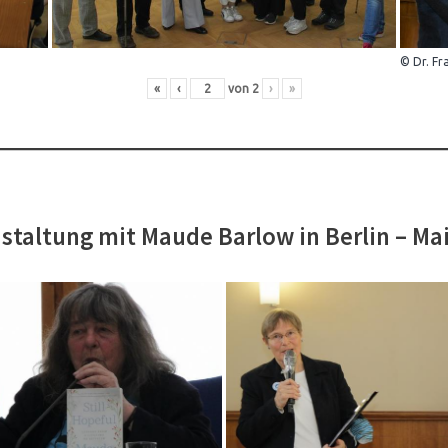
© Dr. Fr
«
‹
von
2
›
»
staltung mit Maude Barlow in Berlin – Ma