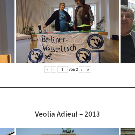
«
‹
von
2
›
»
Veolia Adieu! – 2013