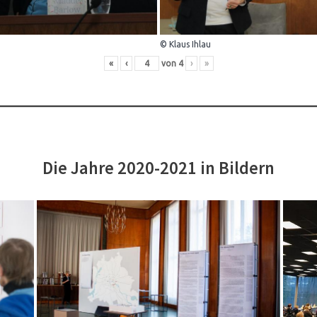
© Klaus Ihlau
«
‹
von
4
›
»
Die Jahre 2020-2021 in Bildern