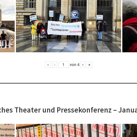
«
‹
von
4
›
»
hes Theater und Pressekonferenz – Janu