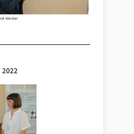
ank Wecker
i 2022