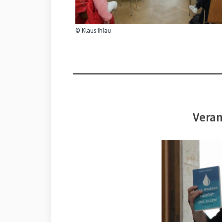
© Klaus Ihlau
Veran