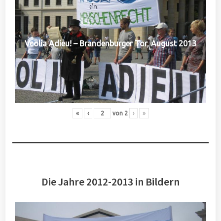
Veolia Adieu! – Brandenburger Tor, August 2013
«
‹
von
2
›
»
Die Jahre 2012-2013 in Bildern