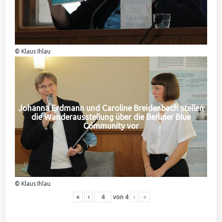
© Klaus Ihlau
Johanna Erdmann und Caroline Breidenbach stellen
die Wanderausstellung über die Berliner Blue
Community vor
© Klaus Ihlau
«
‹
von
4
›
»