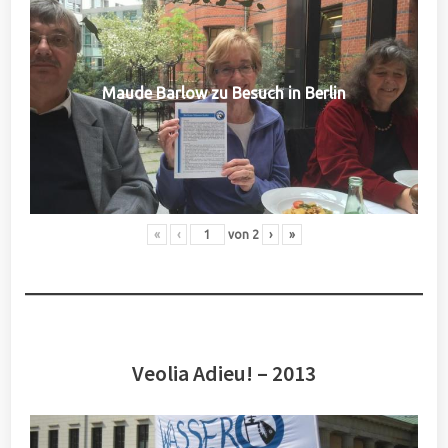
Maude Barlow zu Besuch in Berlin
«
‹
von
2
›
»
Veolia Adieu! – 2013