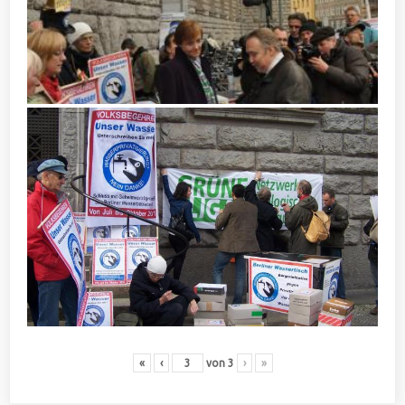
«
‹
von
3
›
»