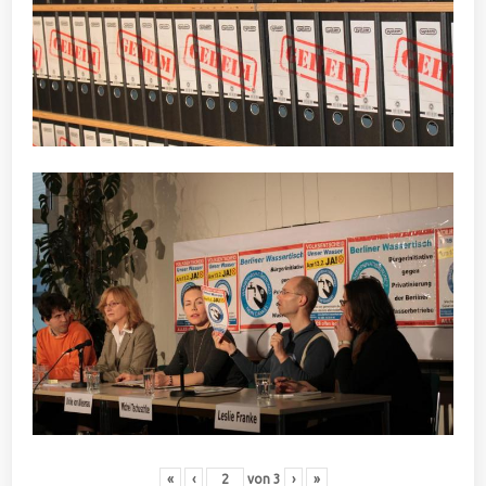
«
‹
von
3
›
»