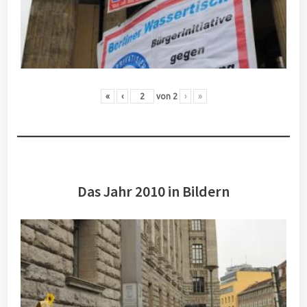
«
‹
von
2
›
»
Das Jahr 2010 in Bildern