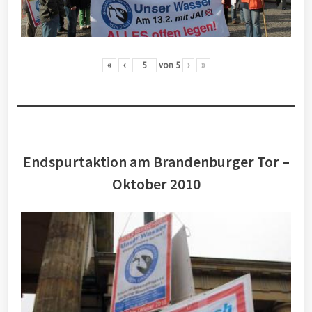
«
‹
von
5
›
»
Endspurtaktion am Brandenburger Tor –
Oktober 2010