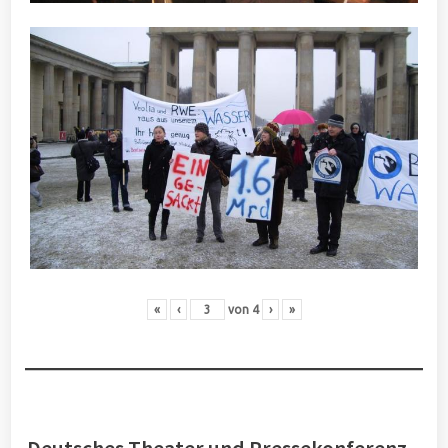
«
‹
von
4
›
»