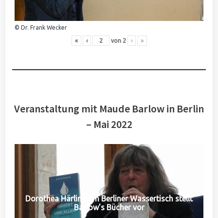
© Dr. Frank Wecker
«
‹
von
2
›
»
Veranstaltung mit Maude Barlow in Berlin
– Mai 2022
Dorothea Härlin vom Berliner Wassertisch stellt
Barlow's Bücher vor