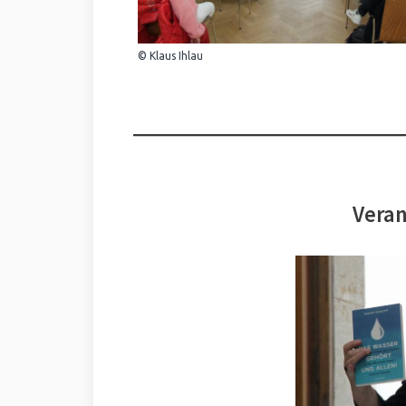
© Klaus Ihlau
Veran