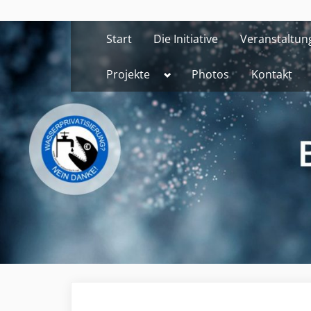
Skip
to
Start
Die Initiative
Veranstaltun
content
Toggle
Projekte
Photos
Kontakt
sub-
menu