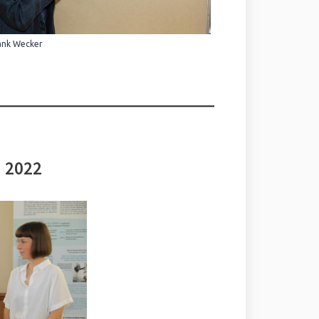
ank Wecker
i 2022