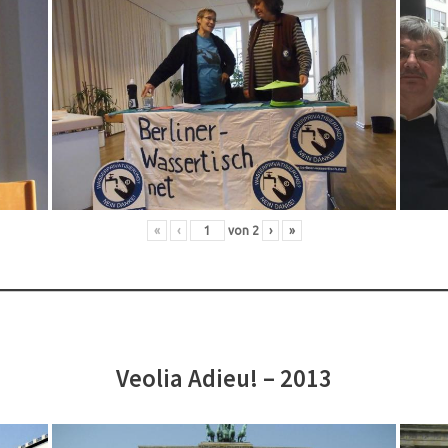
«
‹
von
2
›
»
Veolia Adieu! – 2013