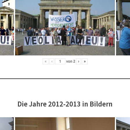
«
‹
von
2
›
»
Die Jahre 2012-2013 in Bildern