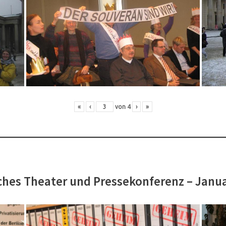
«
‹
von
4
›
»
hes Theater und Pressekonferenz – Janu