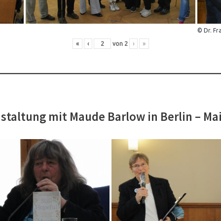
© Dr. Fr
«
‹
von
2
›
»
staltung mit Maude Barlow in Berlin – Ma