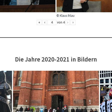
© Klaus Ihlau
«
‹
von
4
›
»
Die Jahre 2020-2021 in Bildern