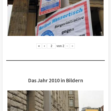
«
‹
von
2
›
»
Das Jahr 2010 in Bildern