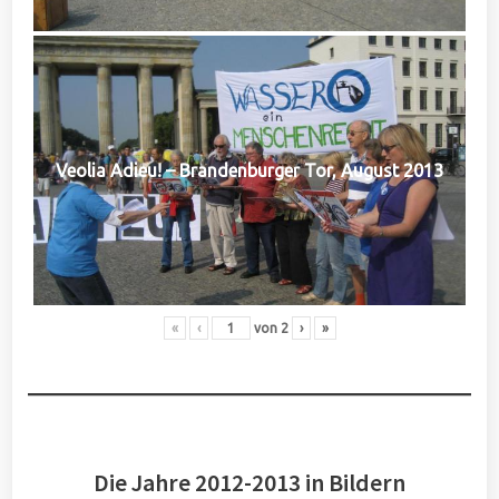
Veolia Adieu! – Brandenburger Tor, August 2013
«
‹
von
2
›
»
Die Jahre 2012-2013 in Bildern