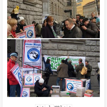
«
‹
von
3
›
»