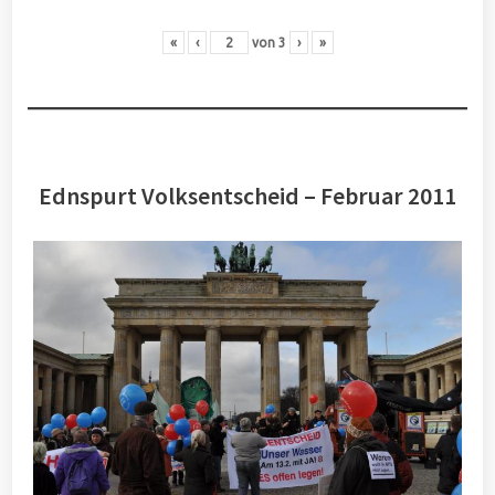
«
‹
von
3
›
»
Ednspurt Volksentscheid – Februar 2011