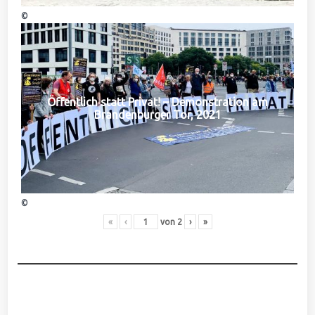
©
Öffentlich statt Privat! – Demonstration am
Brandenburger Tor, 2021
©
«
‹
von
2
›
»