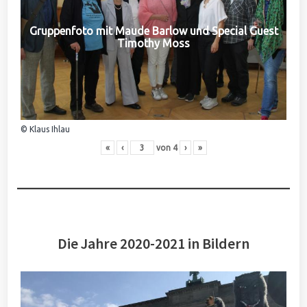
Gruppenfoto mit Maude Barlow und Special Guest
Timothy Moss
© Klaus Ihlau
«
‹
von
4
›
»
Die Jahre 2020-2021 in Bildern