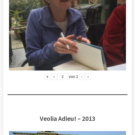
«
‹
von
2
›
»
Veolia Adieu! – 2013