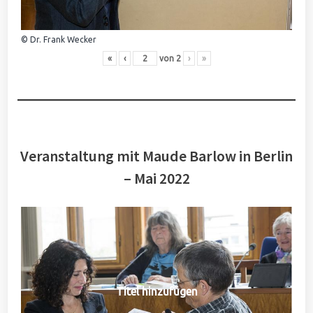
© Dr. Frank Wecker
«
‹
von
2
›
»
Veranstaltung mit Maude Barlow in Berlin
– Mai 2022
Titel hinzufügen