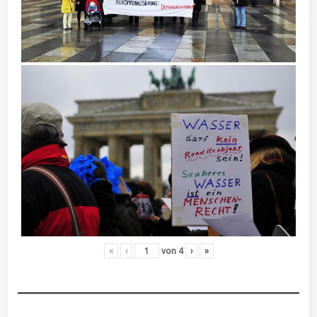
«
‹
von
4
›
»