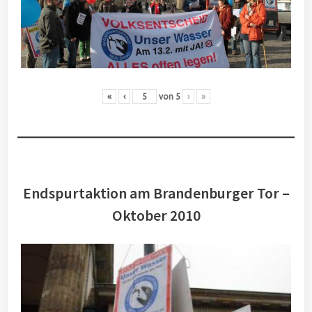
«
‹
von
5
›
»
Endspurtaktion am Brandenburger Tor –
Oktober 2010