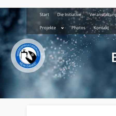
Skip
to
Start
Die Initiative
Veranstaltun
content
Toggle
Projekte
Photos
Kontakt
sub-
menu