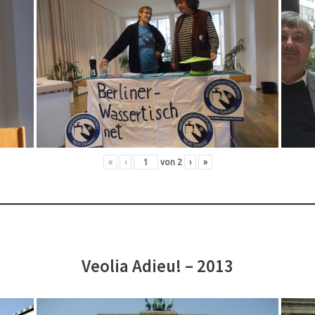
«
‹
von
2
›
»
Veolia Adieu! – 2013