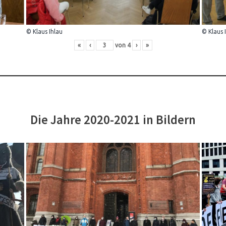
© Klaus Ihlau
© Klaus 
«
‹
von
4
›
»
Die Jahre 2020-2021 in Bildern