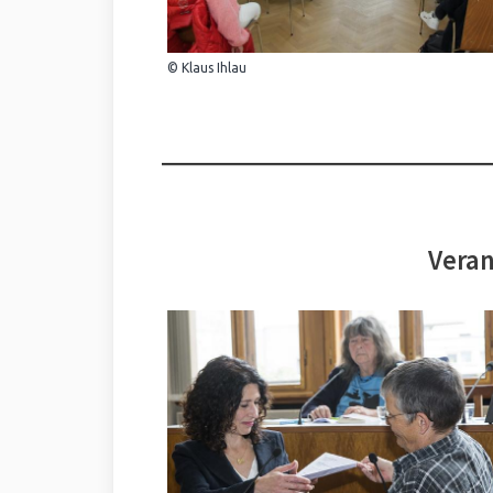
© Klaus Ihlau
Veran