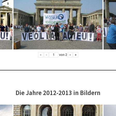
«
‹
von
2
›
»
Die Jahre 2012-2013 in Bildern