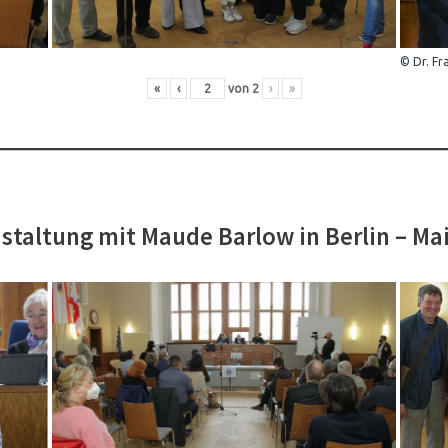
© Dr. Fr
«
‹
von
2
›
»
staltung mit Maude Barlow in Berlin – Ma