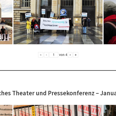
«
‹
von
4
›
»
hes Theater und Pressekonferenz – Janu