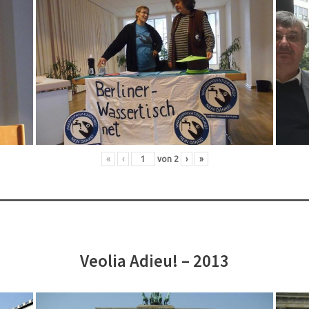
«
‹
von
2
›
»
Veolia Adieu! – 2013