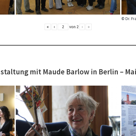
© Dr. Fr
«
‹
von
2
›
»
staltung mit Maude Barlow in Berlin – Ma