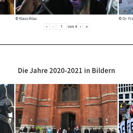
© Klaus Ihlau
© Dr. Fr
«
‹
von
4
›
»
Die Jahre 2020-2021 in Bildern