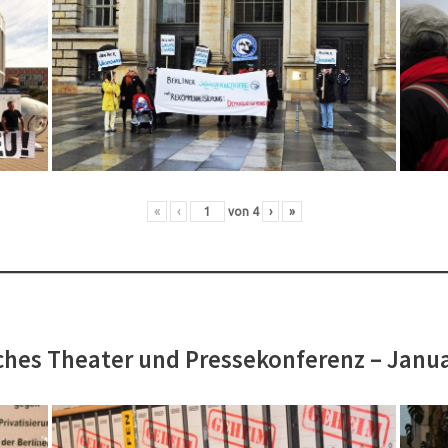
«
‹
von
4
›
»
hes Theater und Pressekonferenz – Janu