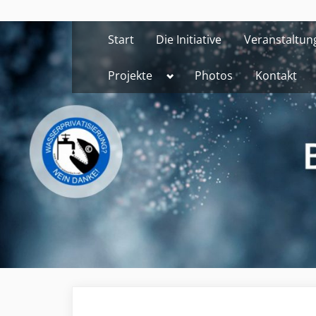
Skip
to
Start
Die Initiative
Veranstaltun
content
Toggle
Projekte
Photos
Kontakt
sub-
menu