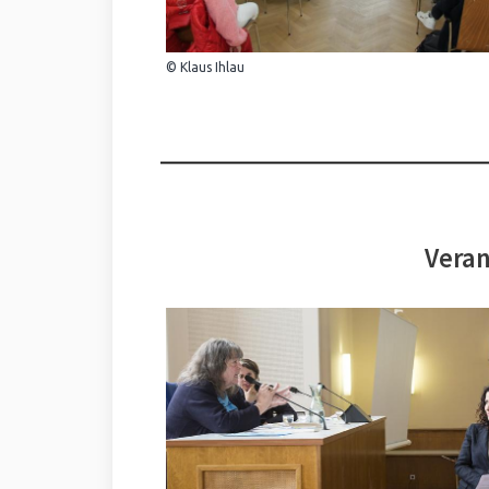
© Klaus Ihlau
Veran