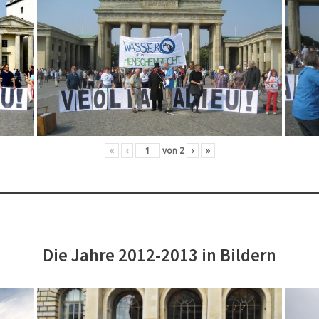
«
‹
von
2
›
»
Die Jahre 2012-2013 in Bildern