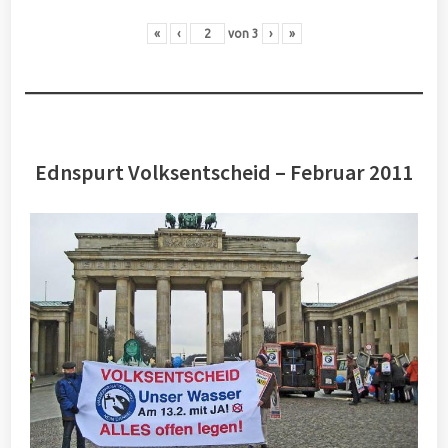
«
‹
von
3
›
»
Ednspurt Volksentscheid – Februar 2011