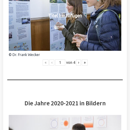
Titel hinzufügen
© Dr. Frank Wecker
«
‹
von
4
›
»
Die Jahre 2020-2021 in Bildern