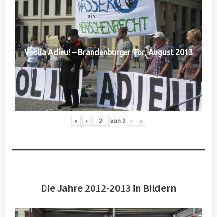
Veolia Adieu! – Brandenburger Tor, August 2013
«
‹
von
2
›
»
Die Jahre 2012-2013 in Bildern