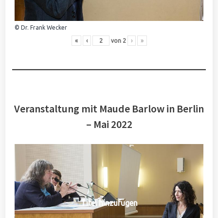
© Dr. Frank Wecker
«
‹
von
2
›
»
Veranstaltung mit Maude Barlow in Berlin
– Mai 2022
Titel hinzufügen