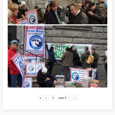
«
‹
von
3
›
»