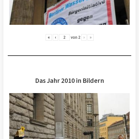
«
‹
von
2
›
»
Das Jahr 2010 in Bildern