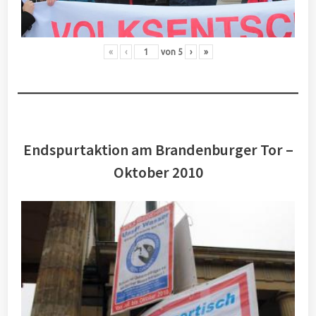
«
‹
von
5
›
»
Endspurtaktion am Brandenburger Tor –
Oktober 2010