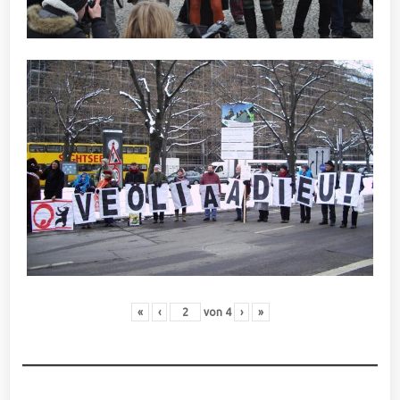
«
‹
von
4
›
»