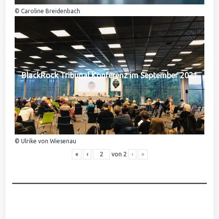
© Caroline Breidenbach
BlackRock Tribunal Konferenz im September 2021
© Ulrike von Wiesenau
«
‹
von
2
›
»