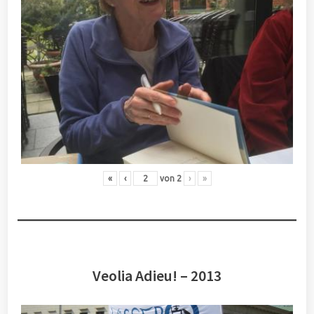
«
‹
von
2
›
»
Veolia Adieu! – 2013