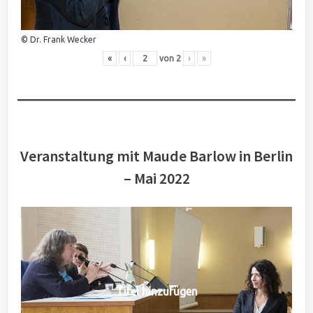
© Dr. Frank Wecker
«
‹
von
2
›
»
Veranstaltung mit Maude Barlow in Berlin
– Mai 2022
Titel hinzufügen