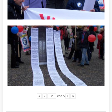
«
‹
von
5
›
»