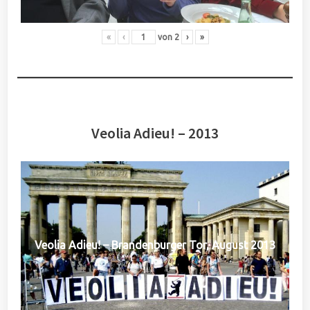
«
‹
von
2
›
»
Veolia Adieu! – 2013
Veolia Adieu! – Brandenburger Tor, August 2013