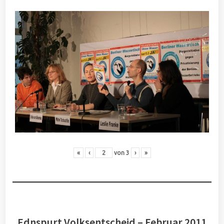
«
‹
von
3
›
»
Ednspurt Volksentscheid – Februar 2011