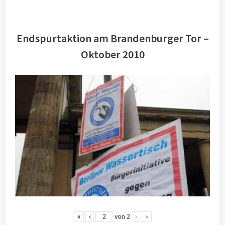
Endspurtaktion am Brandenburger Tor –
Oktober 2010
«
‹
von
2
›
»