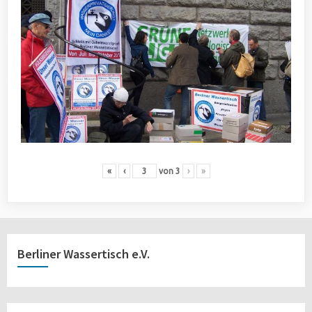
«
‹
von
3
›
»
Berliner Wassertisch e.V.