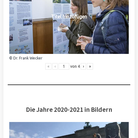
Titel hinzufügen
© Dr. Frank Wecker
«
‹
von
4
›
»
Die Jahre 2020-2021 in Bildern