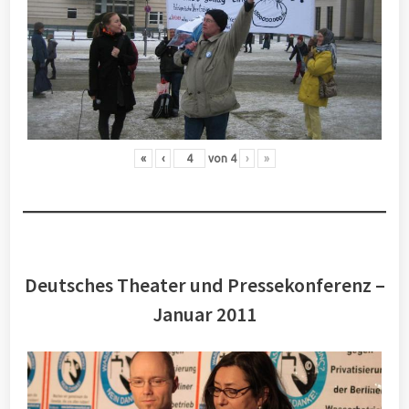
«
‹
von
4
›
»
Deutsches Theater und Pressekonferenz –
Januar 2011