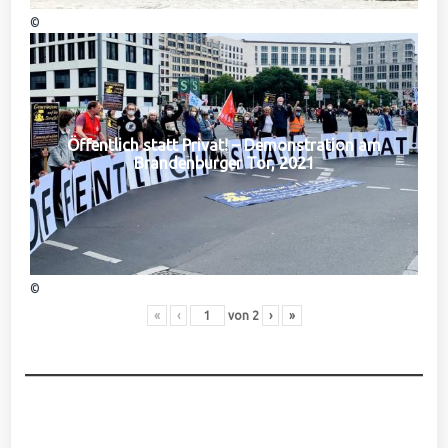
©
Öffentlich statt Privat! – Demonstration am
Brandenburger Tor, 2021
©
«
‹
von
2
›
»