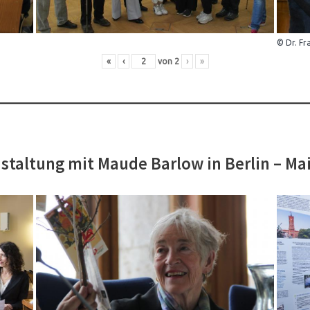
© Dr. Fr
«
‹
von
2
›
»
staltung mit Maude Barlow in Berlin – Ma