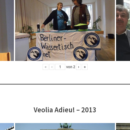
«
‹
von
2
›
»
Veolia Adieu! – 2013