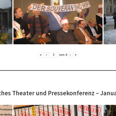
«
‹
von
4
›
»
hes Theater und Pressekonferenz – Janu