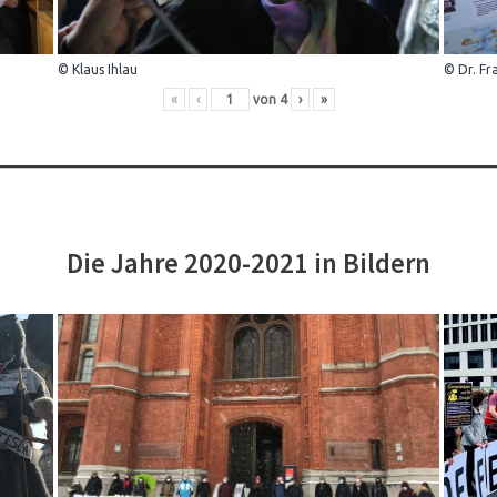
© Klaus Ihlau
© Dr. Fr
«
‹
von
4
›
»
Die Jahre 2020-2021 in Bildern