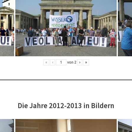
«
‹
von
2
›
»
Die Jahre 2012-2013 in Bildern