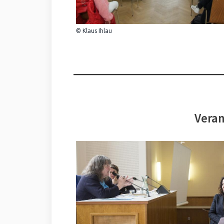
© Klaus Ihlau
Veran