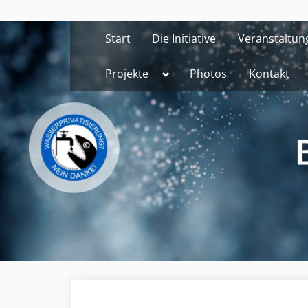
Skip
to
Start
Die Initiative
Veranstaltun
content
Toggle
Projekte
Photos
Kontakt
sub-
menu