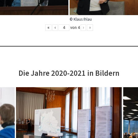
© Klaus Ihlau
«
‹
von
4
›
»
Die Jahre 2020-2021 in Bildern