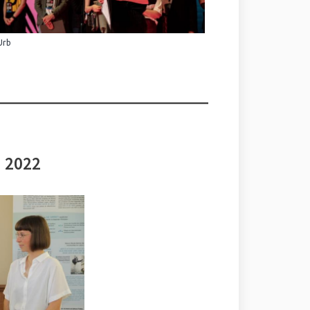
Urb
i 2022