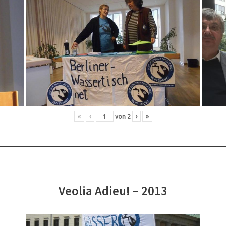
«
‹
von
2
›
»
Veolia Adieu! – 2013