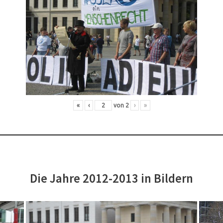
«
‹
von
2
›
»
Die Jahre 2012-2013 in Bildern