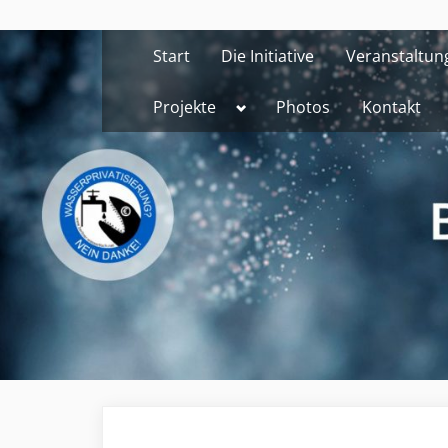
Skip
to
Start
Die Initiative
Veranstaltun
content
Toggle
Projekte
Photos
Kontakt
sub-
menu