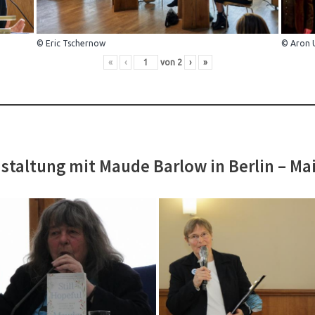
© Eric Tschernow
© Aron 
«
‹
von
2
›
»
staltung mit Maude Barlow in Berlin – Ma