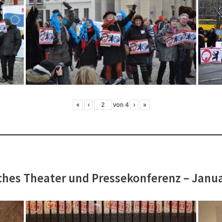
«
‹
von
4
›
»
hes Theater und Pressekonferenz – Janu