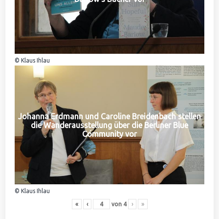
© Klaus Ihlau
Johanna Erdmann und Caroline Breidenbach stellen
die Wanderausstellung über die Berliner Blue
Community vor
© Klaus Ihlau
«
‹
von
4
›
»