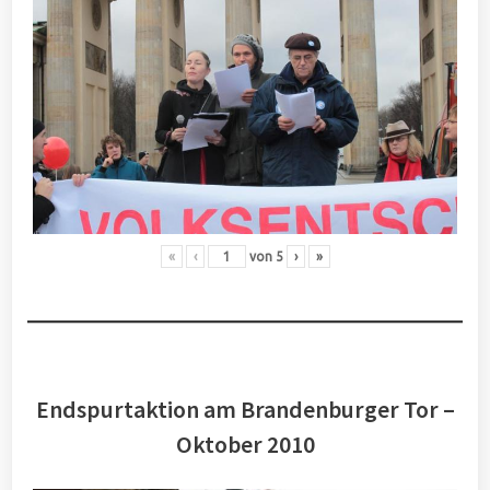
«
‹
von
5
›
»
Endspurtaktion am Brandenburger Tor –
Oktober 2010