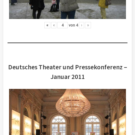
«
‹
von
4
›
»
Deutsches Theater und Pressekonferenz –
Januar 2011