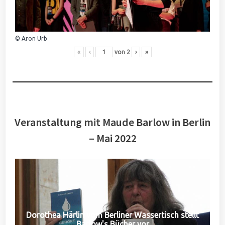
© Aron Urb
«
‹
von
2
›
»
Veranstaltung mit Maude Barlow in Berlin
– Mai 2022
Dorothea Härlin vom Berliner Wassertisch stellt
Barlow's Bücher vor