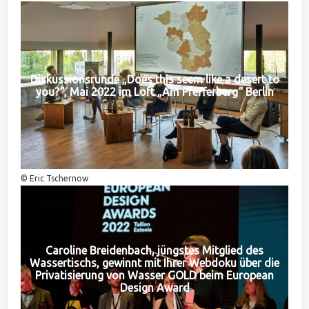
Diskussionsrunde „Does this seem like a desert to
you?“, Mai 2022 im Loft „Am Pfefferberg“ Berlin
© Eric Tschernow
Caroline Breidenbach, jüngstes Mitglied des
Wassertischs, gewinnt mit Ihrer Webdoku über die
Privatisierung von Wasser GOLD beim European
Design Award