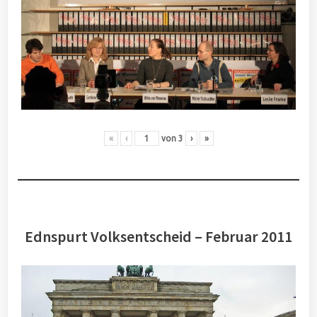
«
‹
von
3
›
»
Ednspurt Volksentscheid – Februar 2011