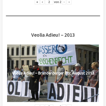
«
‹
von
2
›
»
Veolia Adieu! – 2013
Veolia Adieu! – Brandenburger Tor, August 2013