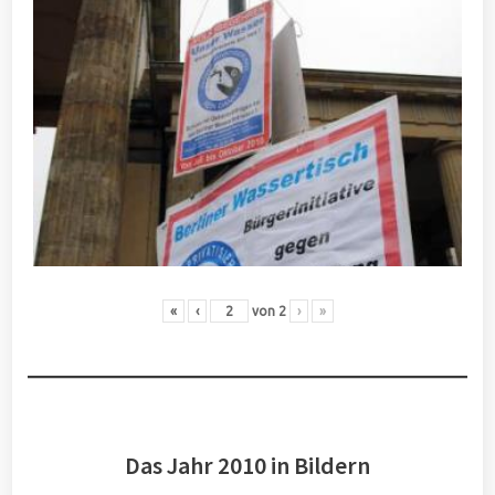
«
‹
von
2
›
»
Das Jahr 2010 in Bildern