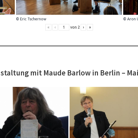
© Eric Tschernow
© Aron 
«
‹
von
2
›
»
staltung mit Maude Barlow in Berlin – Ma