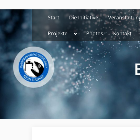
Skip
to
Start
Die Initiative
Veranstaltun
content
Toggle
Projekte
Photos
Kontakt
sub-
menu