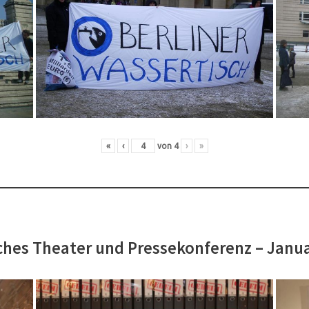
«
‹
von
4
›
»
hes Theater und Pressekonferenz – Janu