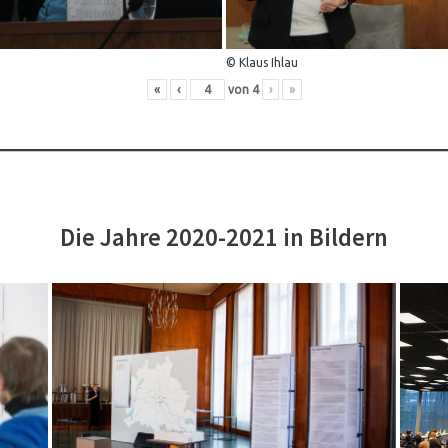
© Klaus Ihlau
«
‹
von
4
›
»
Die Jahre 2020-2021 in Bildern