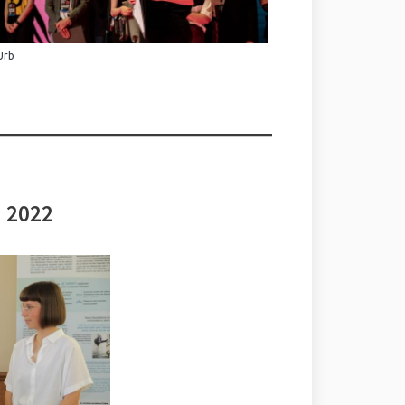
Urb
i 2022