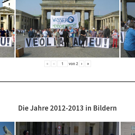
«
‹
von
2
›
»
Die Jahre 2012-2013 in Bildern