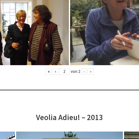
«
‹
von
2
›
»
Veolia Adieu! – 2013