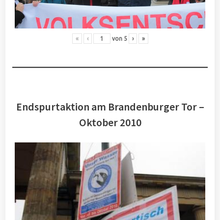
«
‹
von
5
›
»
Endspurtaktion am Brandenburger Tor –
Oktober 2010