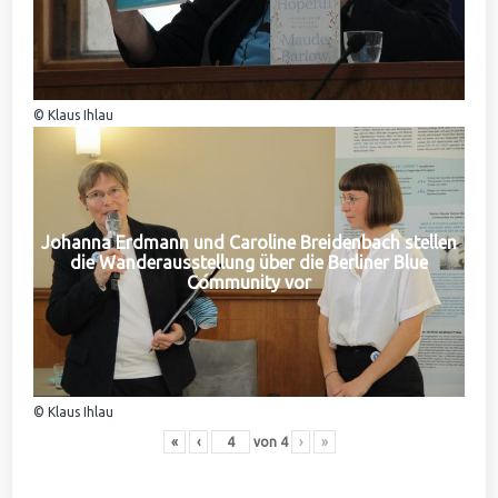
© Klaus Ihlau
Johanna Erdmann und Caroline Breidenbach stellen
die Wanderausstellung über die Berliner Blue
Community vor
© Klaus Ihlau
«
‹
von
4
›
»