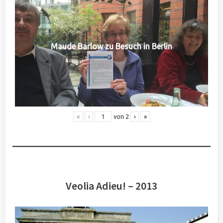
Maude Barlow zu Besuch in Berlin
«
‹
von
2
›
»
Veolia Adieu! – 2013