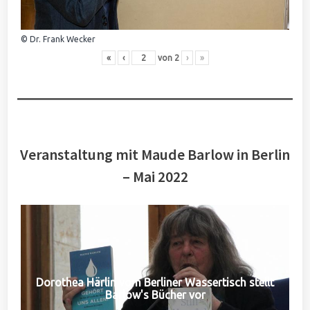
© Dr. Frank Wecker
«
‹
von
2
›
»
Veranstaltung mit Maude Barlow in Berlin
– Mai 2022
Dorothea Härlin vom Berliner Wassertisch stellt
Barlow's Bücher vor