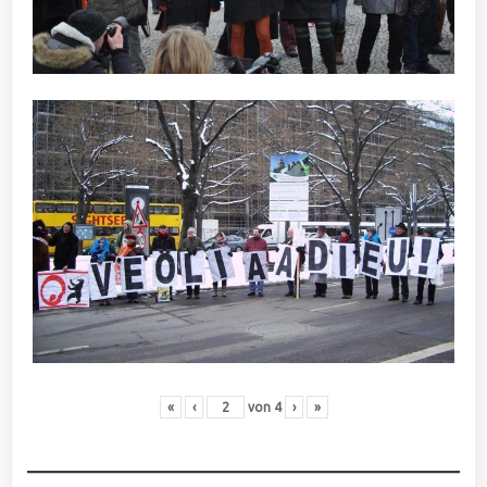
«
‹
von
4
›
»