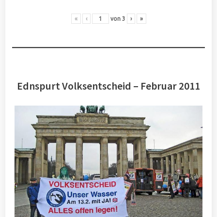
«
‹
von
3
›
»
Ednspurt Volksentscheid – Februar 2011