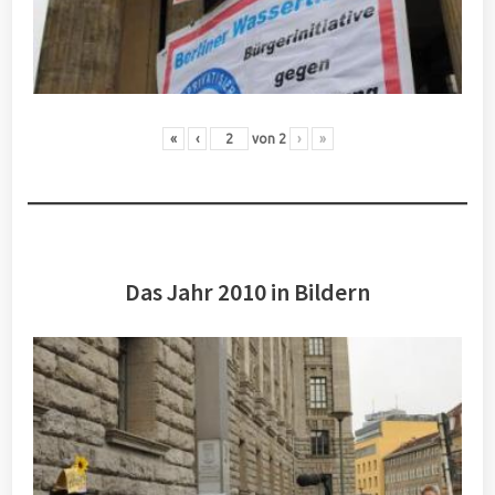
«
‹
von
2
›
»
Das Jahr 2010 in Bildern