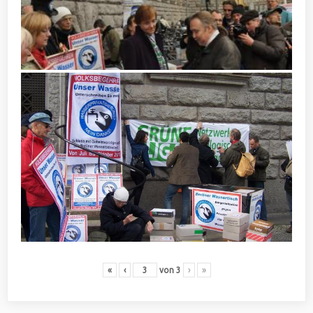
«
‹
von
3
›
»