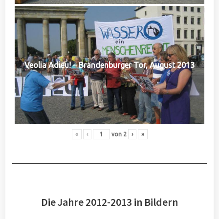
Veolia Adieu! – Brandenburger Tor, August 2013
«
‹
von
2
›
»
Die Jahre 2012-2013 in Bildern