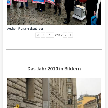
Author: Fiona Krakenbrger
«
‹
von
2
›
»
Das Jahr 2010 in Bildern