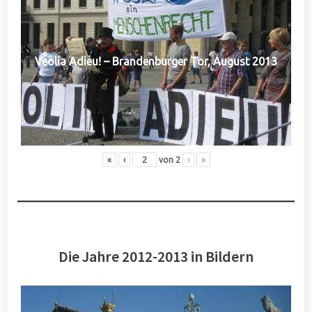
Veolia Adieu! – Brandenburger Tor, August 2013
«
‹
von
2
›
»
Die Jahre 2012-2013 in Bildern