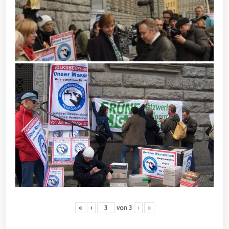
«
‹
von
3
›
»