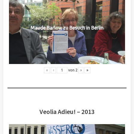
Maude Barlow zu Besuch in Berlin
«
‹
von
2
›
»
Veolia Adieu! – 2013