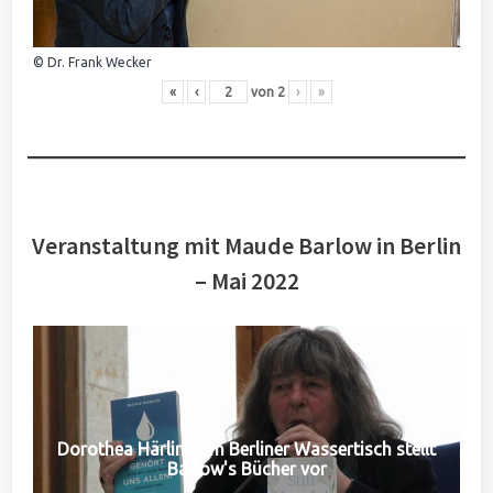
© Dr. Frank Wecker
«
‹
von
2
›
»
Veranstaltung mit Maude Barlow in Berlin
– Mai 2022
Dorothea Härlin vom Berliner Wassertisch stellt
Barlow's Bücher vor