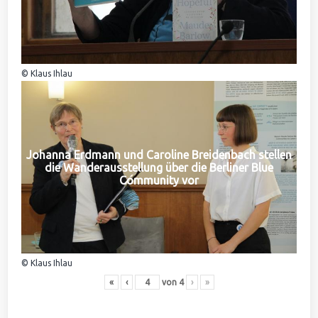
© Klaus Ihlau
Johanna Erdmann und Caroline Breidenbach stellen
die Wanderausstellung über die Berliner Blue
Community vor
© Klaus Ihlau
«
‹
von
4
›
»