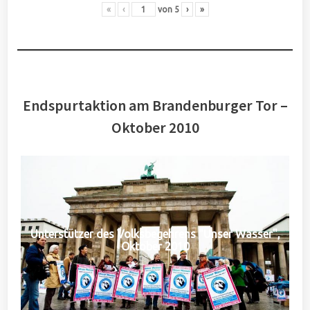
«
‹
von
5
›
»
Endspurtaktion am Brandenburger Tor –
Oktober 2010
Unterstützer des Volksbegehrens "Unser Wasser",
Oktober 2010