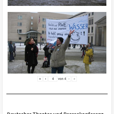
«
‹
von
4
›
»