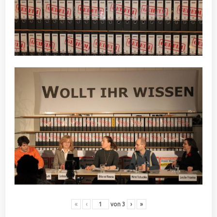
«
‹
von
3
›
»