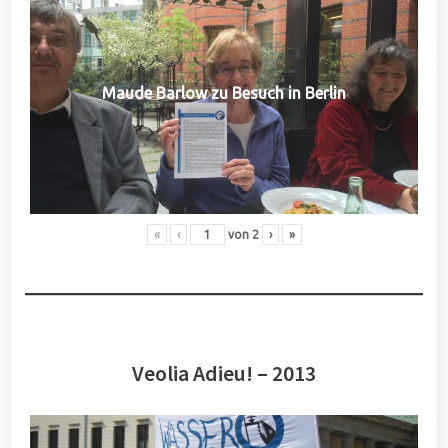
Maude Barlow zu Besuch in Berlin
«
‹
von
2
›
»
Veolia Adieu! – 2013