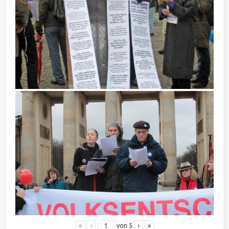
«
‹
von
5
›
»