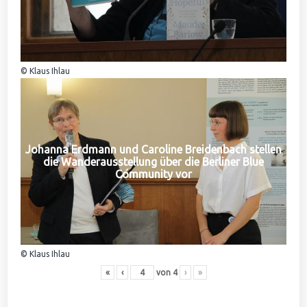
© Klaus Ihlau
Johanna Erdmann und Caroline Breidenbach stellen
die Wanderausstellung über die Berliner Blue
Community vor
© Klaus Ihlau
«
‹
von
4
›
»