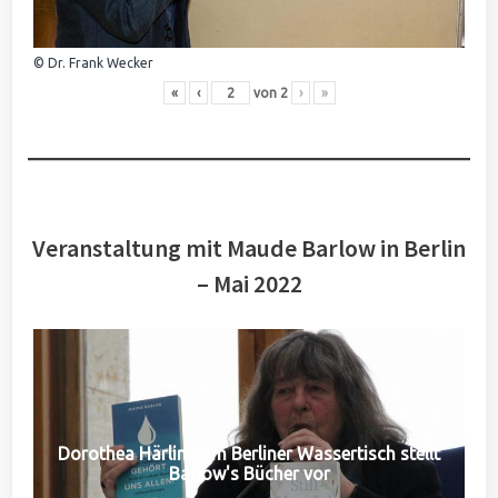
© Dr. Frank Wecker
«
‹
von
2
›
»
Veranstaltung mit Maude Barlow in Berlin
– Mai 2022
Dorothea Härlin vom Berliner Wassertisch stellt
Barlow's Bücher vor