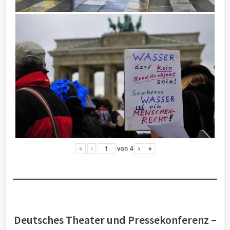
«
‹
von
4
›
»
Deutsches Theater und Pressekonferenz –