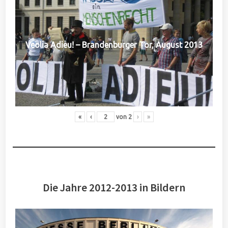
Veolia Adieu! – Brandenburger Tor, August 2013
«
‹
von
2
›
»
Die Jahre 2012-2013 in Bildern