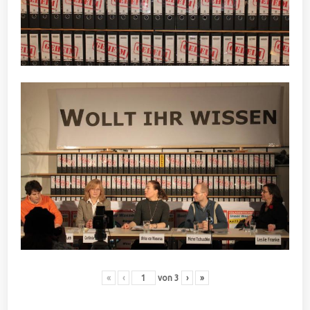
«
‹
von
3
›
»