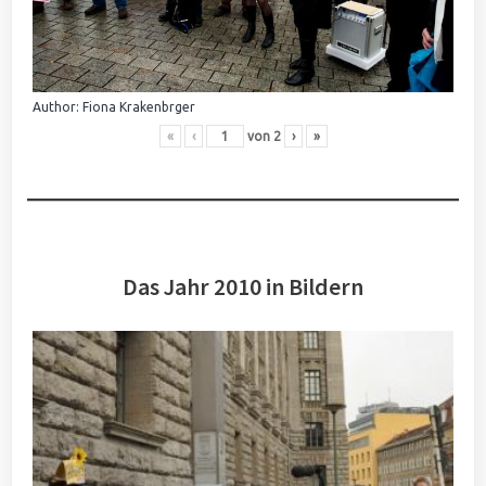
Author: Fiona Krakenbrger
«
‹
von
2
›
»
Das Jahr 2010 in Bildern