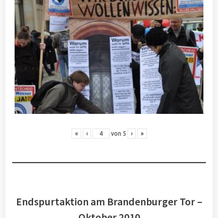
«
‹
von
5
›
»
Endspurtaktion am Brandenburger Tor –
Oktober 2010