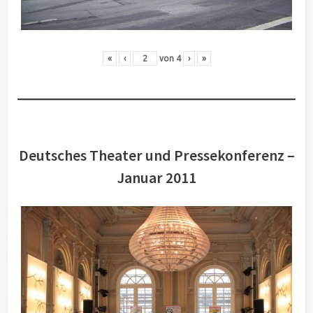
«
‹
von
4
›
»
Deutsches Theater und Pressekonferenz –
Januar 2011