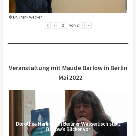
© Dr. Frank Wecker
«
‹
von
2
›
»
Veranstaltung mit Maude Barlow in Berlin
– Mai 2022
Dorothea Härlin vom Berliner Wassertisch stellt
Barlow's Bücher vor