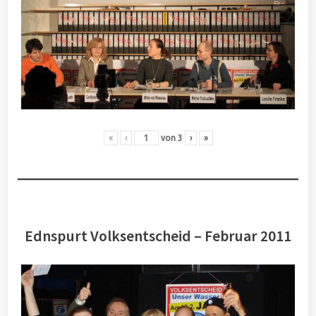
«
‹
von
3
›
»
Ednspurt Volksentscheid – Februar 2011