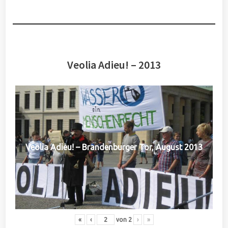
Veolia Adieu! – 2013
Veolia Adieu! – Brandenburger Tor, August 2013
«
‹
von
2
›
»