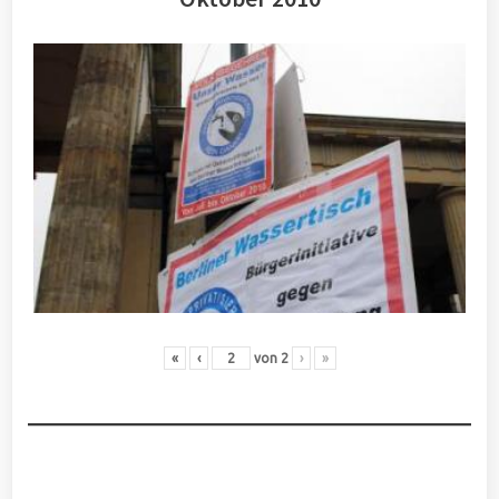
«
‹
von
2
›
»