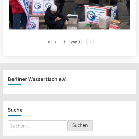
«
‹
von
3
›
»
Berliner Wassertisch e.V.
Suche
Suchen
nach: