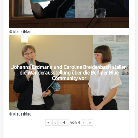
© Klaus Ihlau
Johanna Erdmann und Caroline Breidenbach stellen
die Wanderausstellung über die Berliner Blue
Community vor
© Klaus Ihlau
«
‹
von
4
›
»