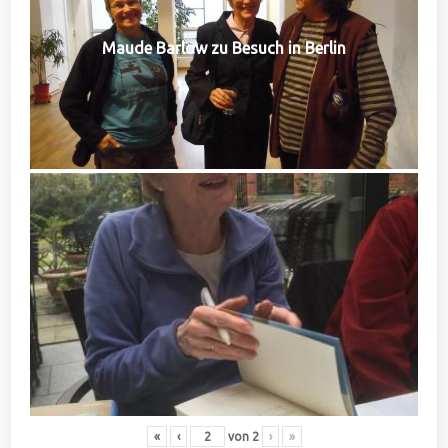
Maude Barlow zu Besuch in Berlin
«
‹
von
2
›
»