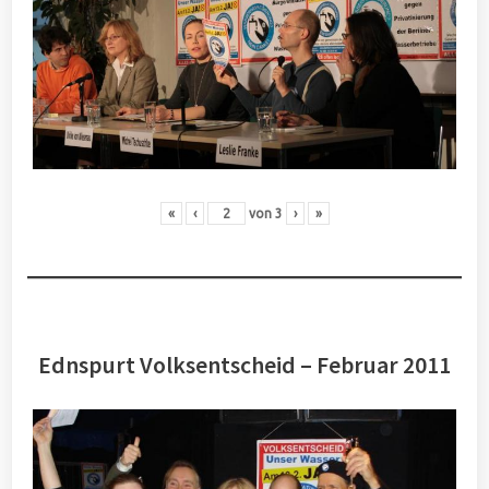
«
‹
von
3
›
»
Ednspurt Volksentscheid – Februar 2011