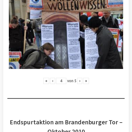
«
‹
von
5
›
»
Endspurtaktion am Brandenburger Tor –
Oktober 2010