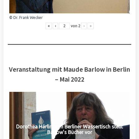
© Dr. Frank Wecker
«
‹
von
2
›
»
Veranstaltung mit Maude Barlow in Berlin
– Mai 2022
Dorothea Härlin vom Berliner Wassertisch stellt
Barlow's Bücher vor