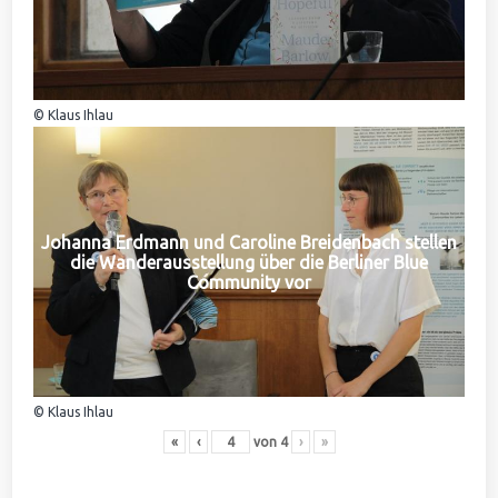
© Klaus Ihlau
Johanna Erdmann und Caroline Breidenbach stellen
die Wanderausstellung über die Berliner Blue
Community vor
© Klaus Ihlau
«
‹
von
4
›
»