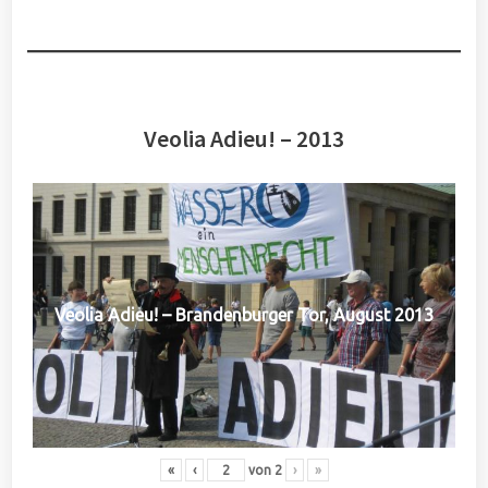
Veolia Adieu! – 2013
Veolia Adieu! – Brandenburger Tor, August 2013
«
‹
von
2
›
»