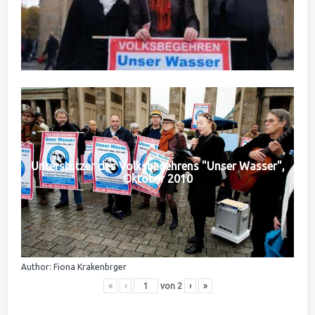
Unterstützer des Volksbegehrens "Unser Wasser",
Oktober 2010
Author: Fiona Krakenbrger
«
‹
von
2
›
»