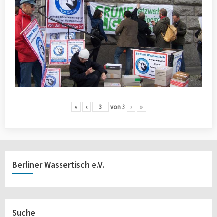
«
‹
von
3
›
»
Berliner Wassertisch e.V.
Suche