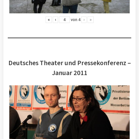
«
‹
von
4
›
»
Deutsches Theater und Pressekonferenz –
Januar 2011