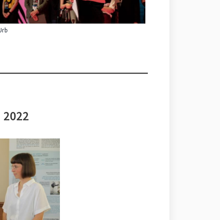
Urb
i 2022