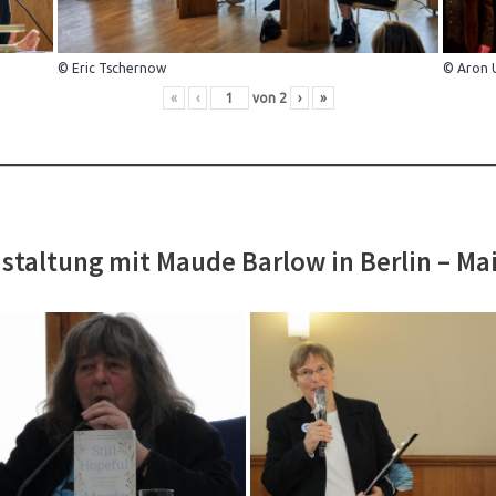
© Eric Tschernow
© Aron 
«
‹
von
2
›
»
staltung mit Maude Barlow in Berlin – Ma