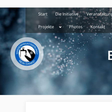
Skip
to
Start
Die Initiative
Veranstaltun
content
Toggle
Projekte
Photos
Kontakt
sub-
menu