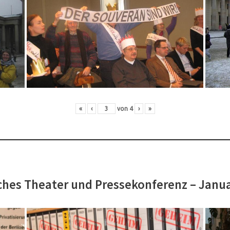
«
‹
von
4
›
»
hes Theater und Pressekonferenz – Janu