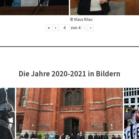
© Klaus Ihlau
«
‹
von
4
›
»
Die Jahre 2020-2021 in Bildern