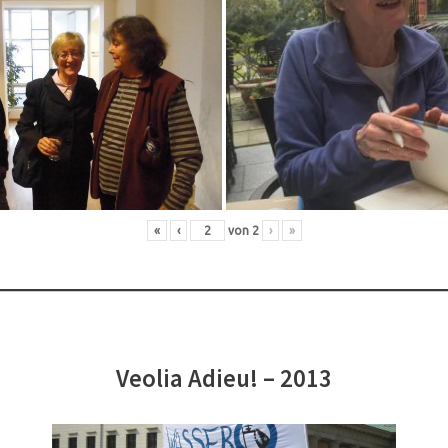
«
‹
von
2
›
»
Veolia Adieu! – 2013