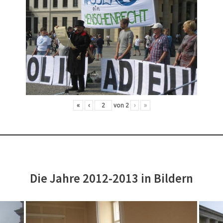
«
‹
von
2
›
»
Die Jahre 2012-2013 in Bildern