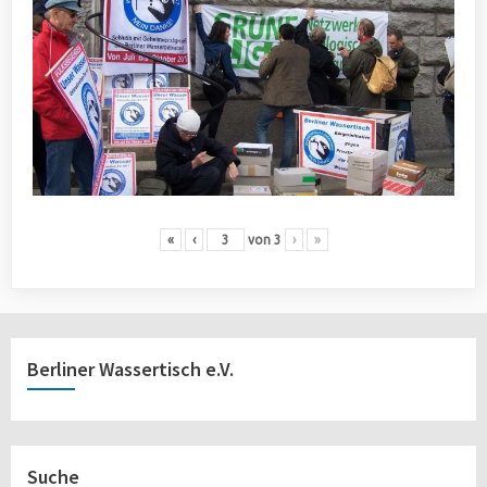
«
‹
von
3
›
»
Berliner Wassertisch e.V.
Suche