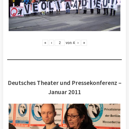
«
‹
von
4
›
»
Deutsches Theater und Pressekonferenz –
Januar 2011