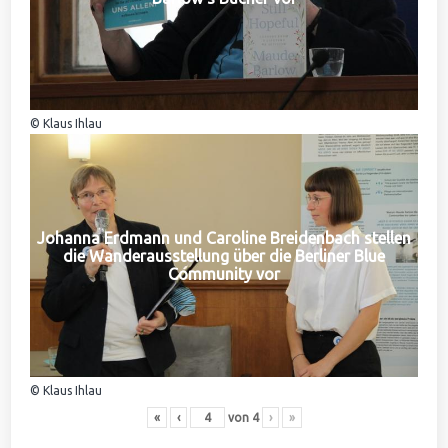
© Klaus Ihlau
Johanna Erdmann und Caroline Breidenbach stellen
die Wanderausstellung über die Berliner Blue
Community vor
© Klaus Ihlau
«
‹
von
4
›
»