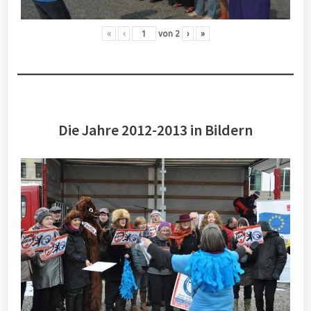
«
‹
von
2
›
»
Die Jahre 2012-2013 in Bildern