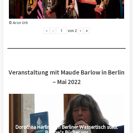
© Aron Urb
«
‹
von
2
›
»
Veranstaltung mit Maude Barlow in Berlin
– Mai 2022
Dorothea Härlin vom Berliner Wassertisch stellt
Barlow's Bücher vor