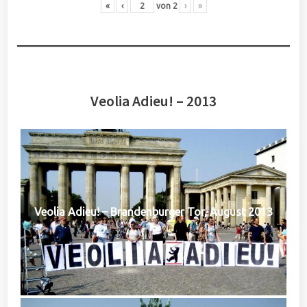
«
‹
von
2
›
»
Veolia Adieu! – 2013
Veolia Adieu! – Brandenburger Tor, August 2013