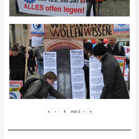
«
‹
von
5
›
»