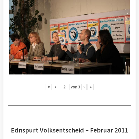
«
‹
von
3
›
»
Ednspurt Volksentscheid – Februar 2011