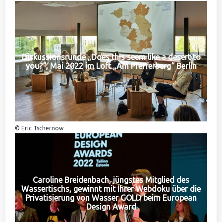
Diskussionsrunde „Does this seem like a desert to
you?“, Mai 2022 im Loft „Am Pfefferberg“ Berlin
© Eric Tschernow
Caroline Breidenbach, jüngstes Mitglied des
Wassertischs, gewinnt mit Ihrer Webdoku über die
Privatisierung von Wasser GOLD beim European
Design Award