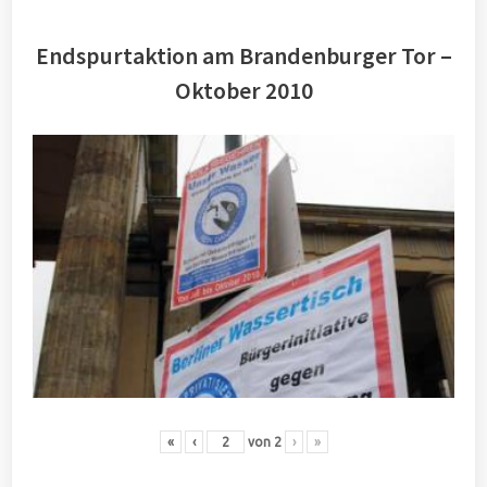
Endspurtaktion am Brandenburger Tor –
Oktober 2010
«
‹
von
2
›
»