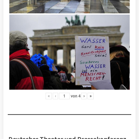
«
‹
von
4
›
»