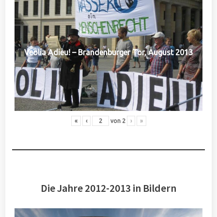
Veolia Adieu! – Brandenburger Tor, August 2013
«
‹
von
2
›
»
Die Jahre 2012-2013 in Bildern