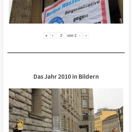
«
‹
von
2
›
»
Das Jahr 2010 in Bildern