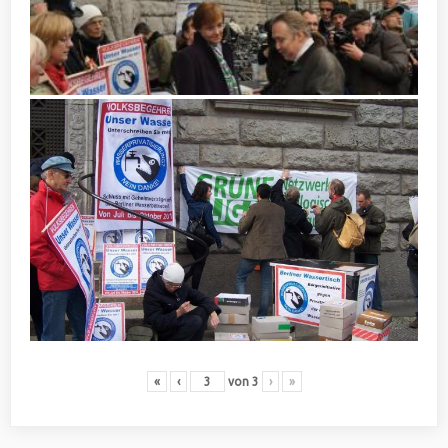
«
‹
von
3
›
»