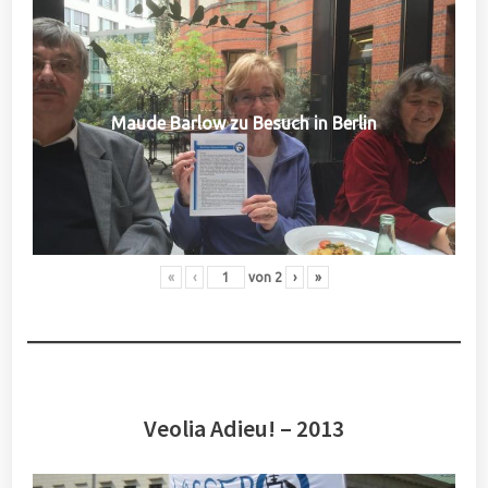
Maude Barlow zu Besuch in Berlin
«
‹
von
2
›
»
Veolia Adieu! – 2013