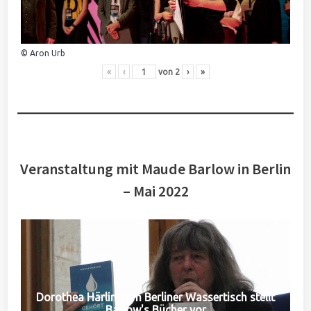
© Aron Urb
«
‹
von
2
›
»
Veranstaltung mit Maude Barlow in Berlin
– Mai 2022
Dorothea Härlin vom Berliner Wassertisch stellt
Barlow's Bücher vor