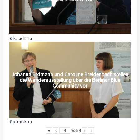
© Klaus Ihlau
Johanna Erdmann und Caroline Breidenbach stellen
die Wanderausstellung über die Berliner Blue
Community vor
© Klaus Ihlau
«
‹
von
4
›
»