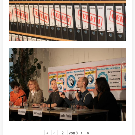
«
‹
von
3
›
»