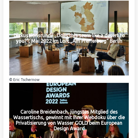
Diskussionsrunde „Does this seem like a desert to
you?“, Mai 2022 im Loft „Am Pfefferberg“ Berlin
© Eric Tschernow
Caroline Breidenbach, jüngstes Mitglied des
Wassertischs, gewinnt mit Ihrer Webdoku über die
Privatisierung von Wasser GOLD beim European
Design Award