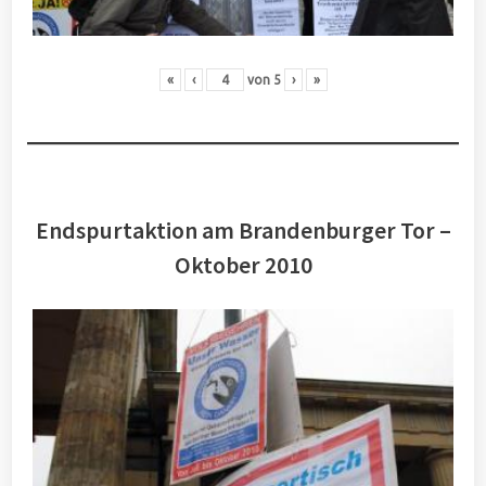
«
‹
von
5
›
»
Endspurtaktion am Brandenburger Tor –
Oktober 2010