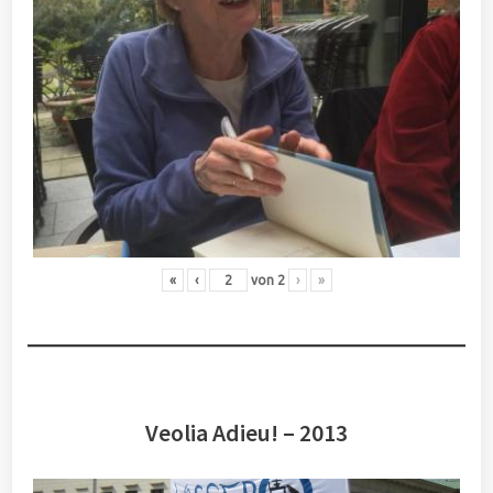
«
‹
von
2
›
»
Veolia Adieu! – 2013