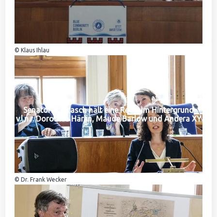
© Klaus Ihlau
Senatorin Jarasch hält eine Rede. Im Hintergrund
v.l.n.r. Dorothea Härlin, Maude Barlow und Andera XY
© Dr. Frank Wecker