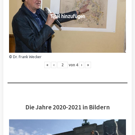
Titel hinzufügen
© Dr. Frank Wecker
«
‹
von
4
›
»
Die Jahre 2020-2021 in Bildern