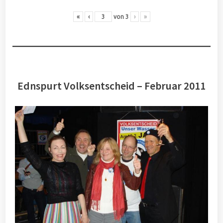
«
‹
von
3
›
»
Ednspurt Volksentscheid – Februar 2011