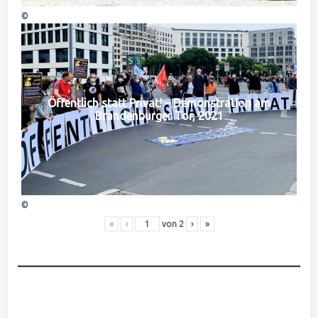
©
Öffentlich statt Privat! – Demonstration am
Brandenburger Tor, 2021
©
«
‹
von
2
›
»