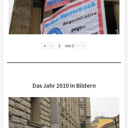
«
‹
von
2
›
»
Das Jahr 2010 in Bildern