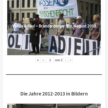
Veolia Adieu! – Brandenburger Tor, August 2013
«
‹
von
2
›
»
Die Jahre 2012-2013 in Bildern