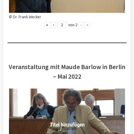
© Dr. Frank Wecker
«
‹
von
2
›
»
Veranstaltung mit Maude Barlow in Berlin
– Mai 2022
Titel hinzufügen