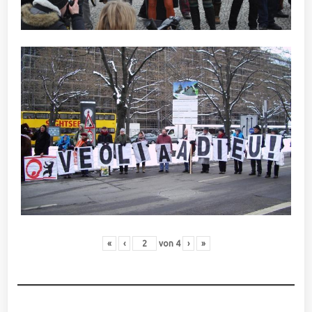
«
‹
von
4
›
»