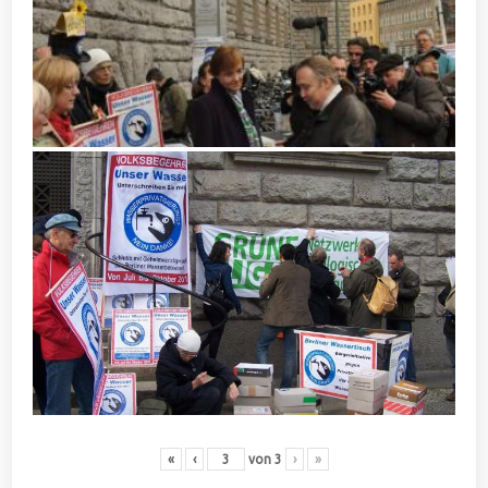
«
‹
von
3
›
»