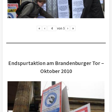
«
‹
von
5
›
»
Endspurtaktion am Brandenburger Tor –
Oktober 2010