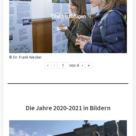
Titel hinzufügen
© Dr. Frank Wecker
«
‹
von
4
›
»
Die Jahre 2020-2021 in Bildern