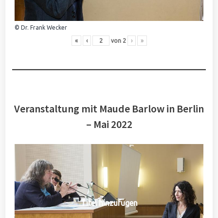
© Dr. Frank Wecker
«
‹
von
2
›
»
Veranstaltung mit Maude Barlow in Berlin
– Mai 2022
Titel hinzufügen