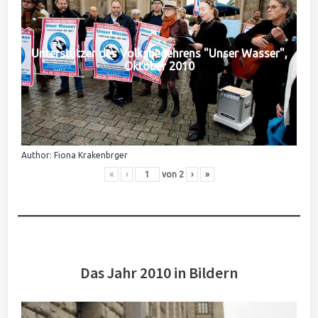
Unterstützer des Volksbegehrens "Unser Wasser",
Oktober 2010
Author: Fiona Krakenbrger
«
‹
von
2
›
»
Das Jahr 2010 in Bildern