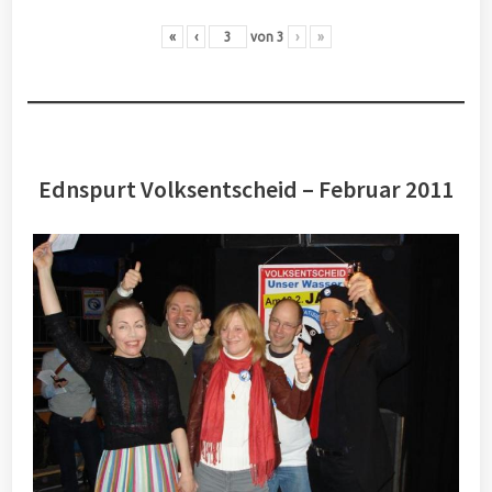
«
‹
von
3
›
»
Ednspurt Volksentscheid – Februar 2011