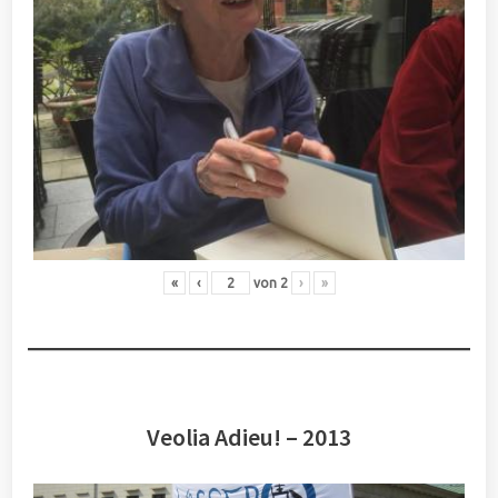
«
‹
von
2
›
»
Veolia Adieu! – 2013