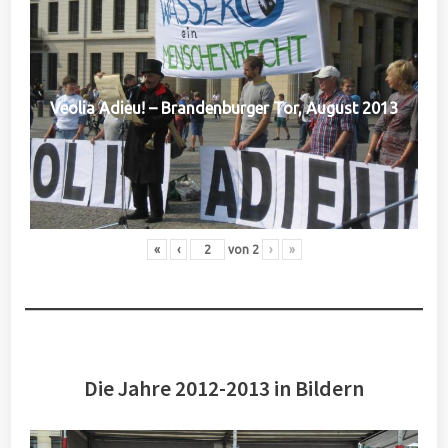
Veolia Adieu! – Brandenburger Tor, August 2013
«
‹
von
2
›
»
Die Jahre 2012-2013 in Bildern