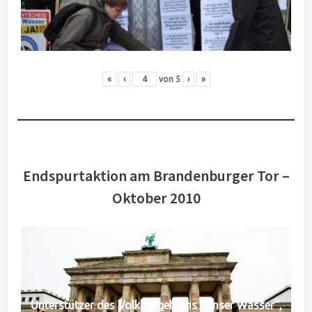
«
‹
von
5
›
»
Endspurtaktion am Brandenburger Tor –
Oktober 2010
Unterstützer des Volksbegehrens "Unser Wasser",