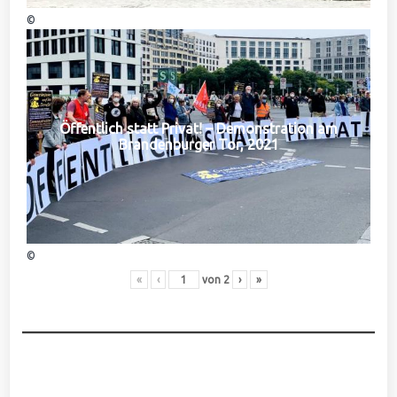
©
Öffentlich statt Privat! – Demonstration am
Brandenburger Tor, 2021
©
«
‹
von
2
›
»