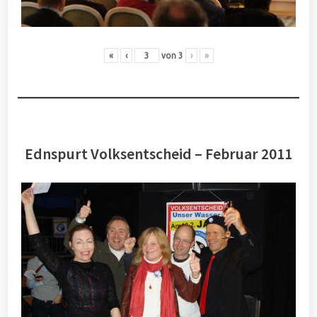
«
‹
von
3
›
»
Ednspurt Volksentscheid – Februar 2011