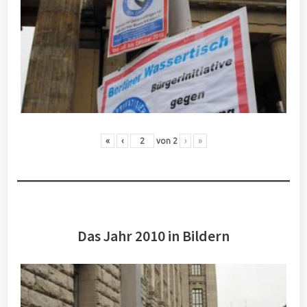
«
‹
von
2
›
»
Das Jahr 2010 in Bildern