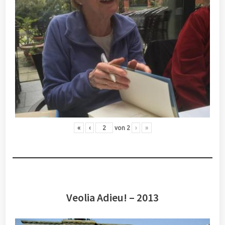
«
‹
von
2
›
»
Veolia Adieu! – 2013