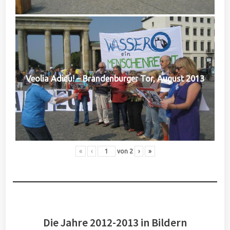
Veolia Adieu! – Brandenburger Tor, August 2013
«
‹
von
2
›
»
Die Jahre 2012-2013 in Bildern