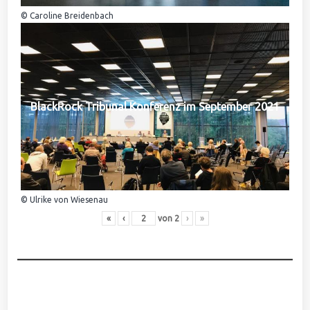
© Caroline Breidenbach
BlackRock Tribunal Konferenz im September 2021
© Ulrike von Wiesenau
«
‹
von
2
›
»