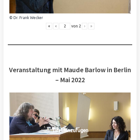
© Dr. Frank Wecker
«
‹
von
2
›
»
Veranstaltung mit Maude Barlow in Berlin
– Mai 2022
Titel hinzufügen