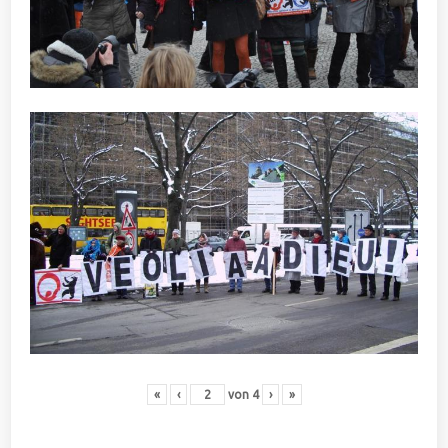
«
‹
von
4
›
»