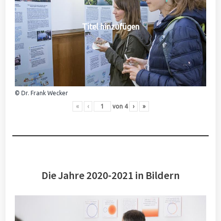
Titel hinzufügen
© Dr. Frank Wecker
«
‹
von
4
›
»
Die Jahre 2020-2021 in Bildern