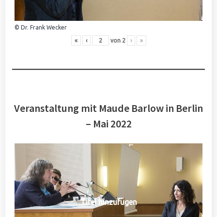
© Dr. Frank Wecker
«
‹
von
2
›
»
Veranstaltung mit Maude Barlow in Berlin
– Mai 2022
Titel hinzufügen