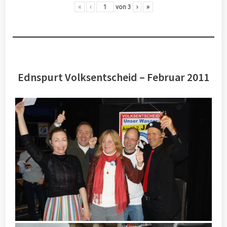
«
‹
von
3
›
»
Ednspurt Volksentscheid – Februar 2011