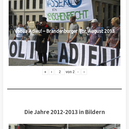
Veolia Adieu! – Brandenburger Tor, August 2013
«
‹
von
2
›
»
Die Jahre 2012-2013 in Bildern