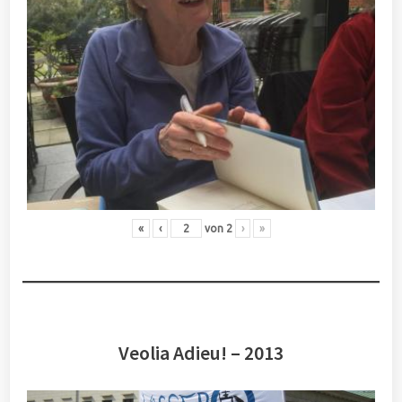
«
‹
von
2
›
»
Veolia Adieu! – 2013