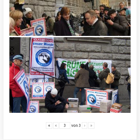
«
‹
von
3
›
»