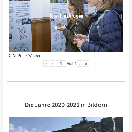
Titel hinzufügen
© Dr. Frank Wecker
«
‹
von
4
›
»
Die Jahre 2020-2021 in Bildern