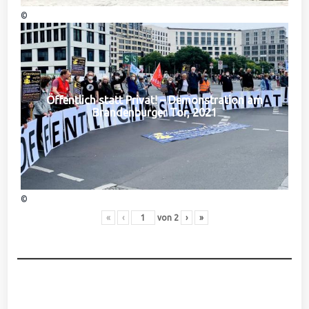
©
Öffentlich statt Privat! – Demonstration am
Brandenburger Tor, 2021
©
«
‹
von
2
›
»