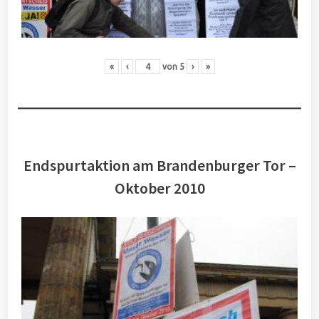
«
‹
von
5
›
»
Endspurtaktion am Brandenburger Tor –
Oktober 2010