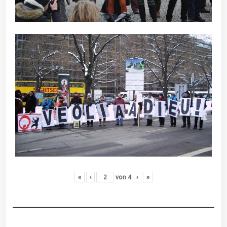
«
‹
von
4
›
»