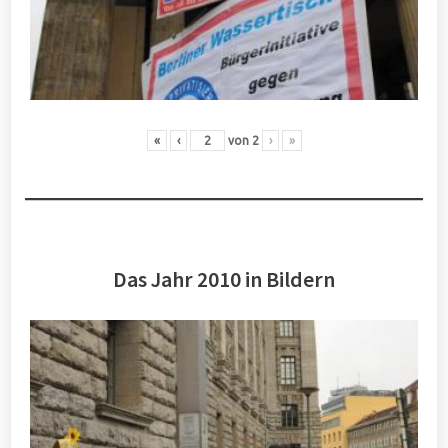
«
‹
von
2
›
»
Das Jahr 2010 in Bildern