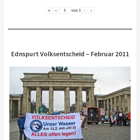
«
‹
von
3
›
»
Ednspurt Volksentscheid – Februar 2011