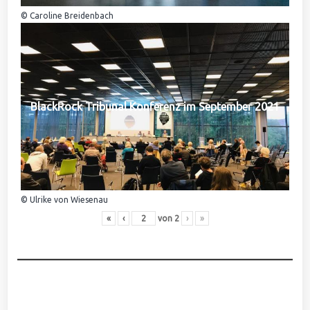
© Caroline Breidenbach
BlackRock Tribunal Konferenz im September 2021
© Ulrike von Wiesenau
«
‹
von
2
›
»