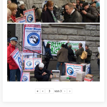
«
‹
von
3
›
»