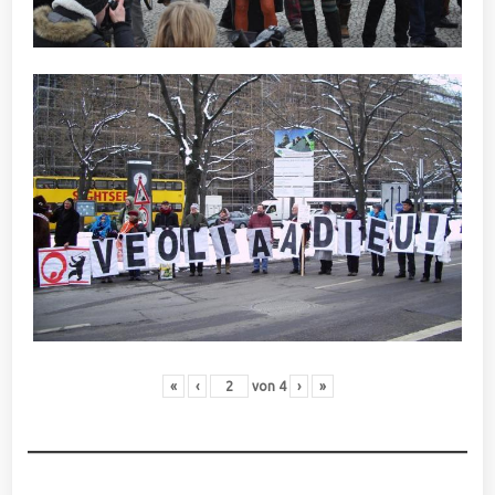
«
‹
von
4
›
»