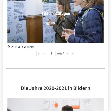
Titel hinzufügen
© Dr. Frank Wecker
«
‹
von
4
›
»
Die Jahre 2020-2021 in Bildern