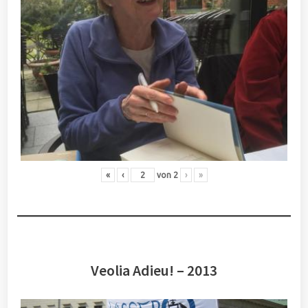
«
‹
von
2
›
»
Veolia Adieu! – 2013