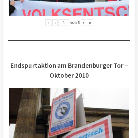
«
‹
von
5
›
»
Endspurtaktion am Brandenburger Tor –
Oktober 2010