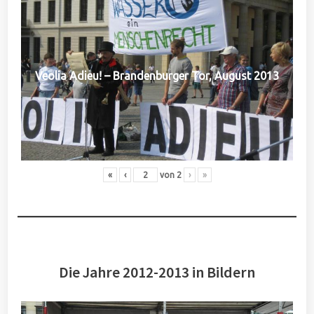
Veolia Adieu! – Brandenburger Tor, August 2013
«
‹
von
2
›
»
Die Jahre 2012-2013 in Bildern