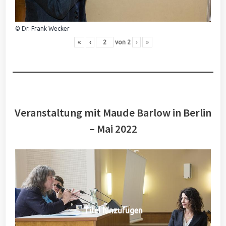
© Dr. Frank Wecker
«
‹
von
2
›
»
Veranstaltung mit Maude Barlow in Berlin
– Mai 2022
Titel hinzufügen