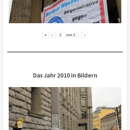
«
‹
von
2
›
»
Das Jahr 2010 in Bildern