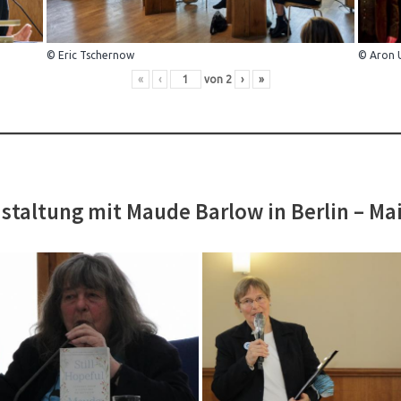
© Eric Tschernow
© Aron 
«
‹
von
2
›
»
staltung mit Maude Barlow in Berlin – Ma