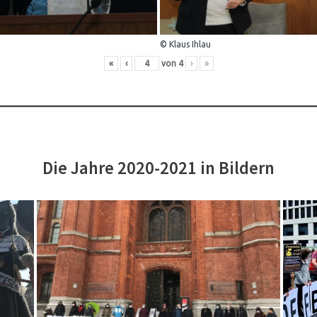
© Klaus Ihlau
«
‹
von
4
›
»
Die Jahre 2020-2021 in Bildern