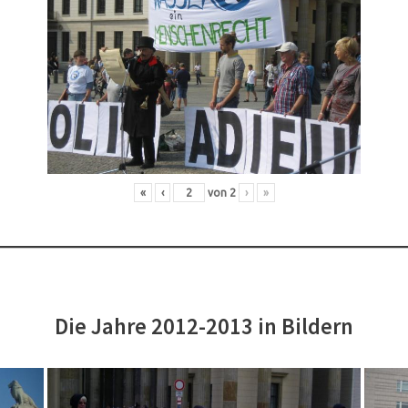
«
‹
von
2
›
»
Die Jahre 2012-2013 in Bildern