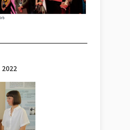
Urb
i 2022