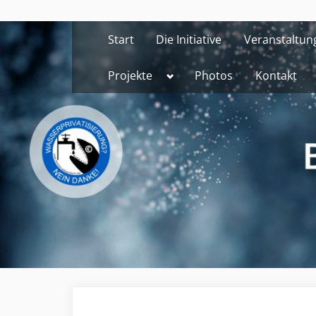
Skip
to
Start
Die Initiative
Veranstaltun
content
Toggle
Projekte
Photos
Kontakt
sub-
menu