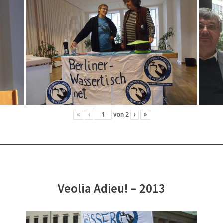
«
‹
von
2
›
»
Veolia Adieu! – 2013