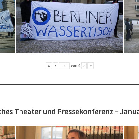
«
‹
von
4
›
»
hes Theater und Pressekonferenz – Janu