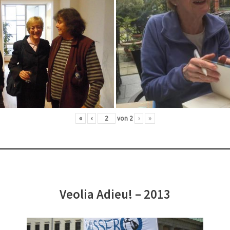
«
‹
von
2
›
»
Veolia Adieu! – 2013