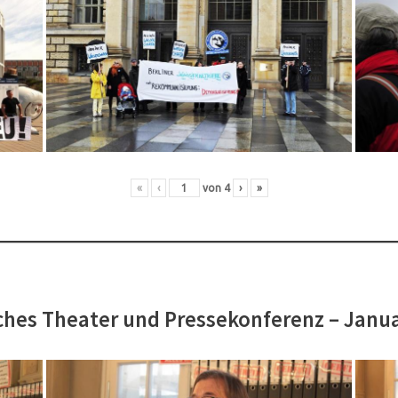
«
‹
von
4
›
»
hes Theater und Pressekonferenz – Janu