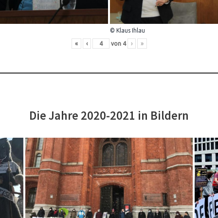
© Klaus Ihlau
«
‹
von
4
›
»
Die Jahre 2020-2021 in Bildern