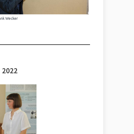
ank Wecker
i 2022