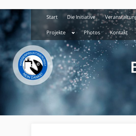
Skip
to
Start
Die Initiative
Veranstaltun
content
Toggle
Projekte
Photos
Kontakt
sub-
menu