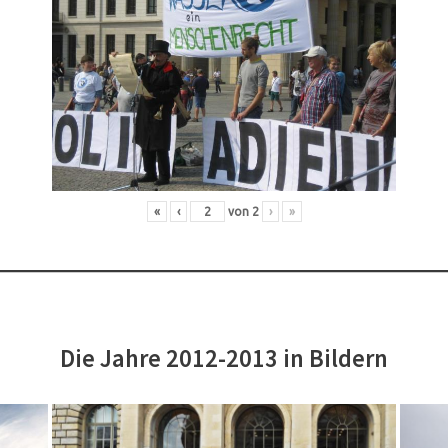
«
‹
von
2
›
»
Die Jahre 2012-2013 in Bildern