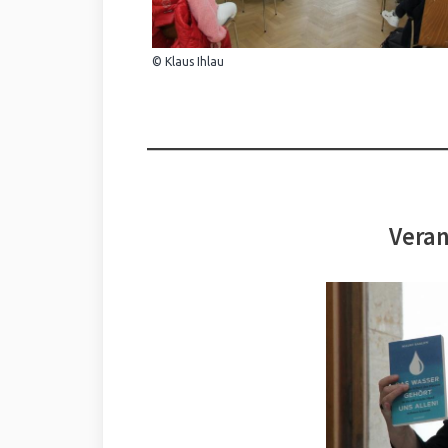
© Klaus Ihlau
Veran