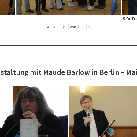
© Dr. Fr
«
‹
von
2
›
»
staltung mit Maude Barlow in Berlin – Ma