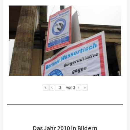
«
‹
von
2
›
»
Das Jahr 2010 in Bildern