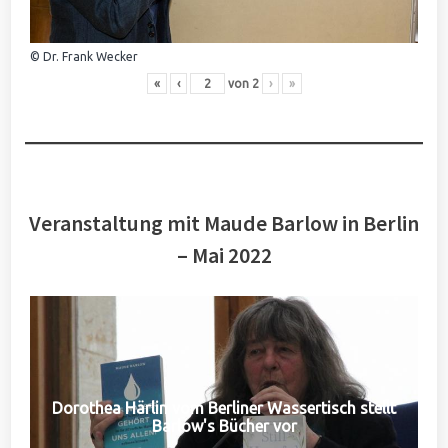
© Dr. Frank Wecker
«
‹
von
2
›
»
Veranstaltung mit Maude Barlow in Berlin
– Mai 2022
Dorothea Härlin vom Berliner Wassertisch stellt
Barlow's Bücher vor