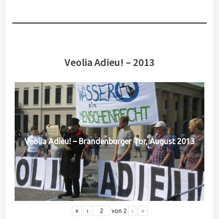
Veolia Adieu! – 2013
Veolia Adieu! – Brandenburger Tor, August 2013
«
‹
von
2
›
»