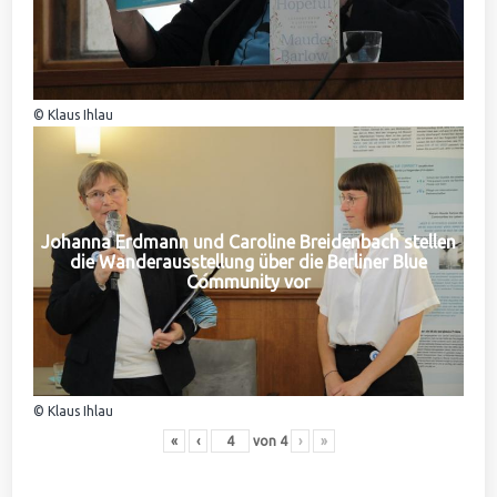
© Klaus Ihlau
Johanna Erdmann und Caroline Breidenbach stellen
die Wanderausstellung über die Berliner Blue
Community vor
© Klaus Ihlau
«
‹
von
4
›
»