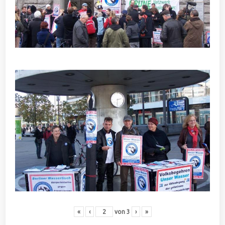
«
‹
von
3
›
»