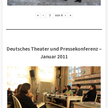
«
‹
von
4
›
»
Deutsches Theater und Pressekonferenz –
Januar 2011