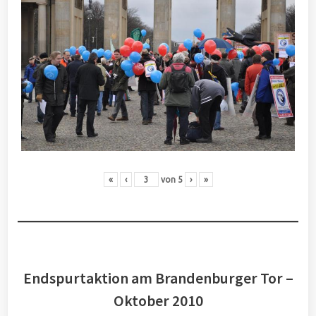
«
‹
von
5
›
»
Endspurtaktion am Brandenburger Tor –
Oktober 2010