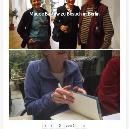
Maude Barlow zu Besuch in Berlin
«
‹
von
2
›
»