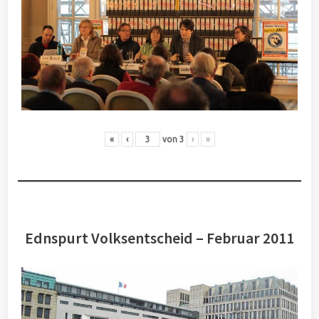
«
‹
von
3
›
»
Ednspurt Volksentscheid – Februar 2011