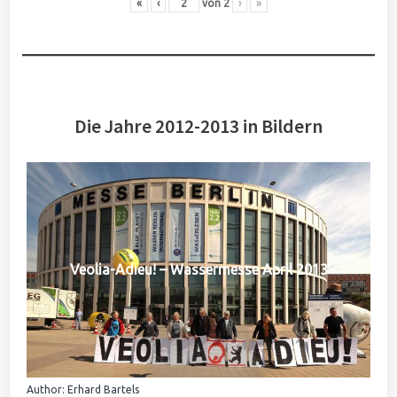
«
‹
von
2
›
»
Die Jahre 2012-2013 in Bildern
Veolia-Adieu! – Wassermesse April 2013
Author: Erhard Bartels