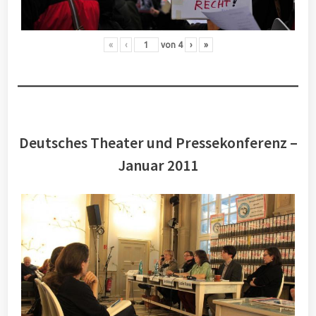
«
‹
von
4
›
»
Deutsches Theater und Pressekonferenz –
Januar 2011