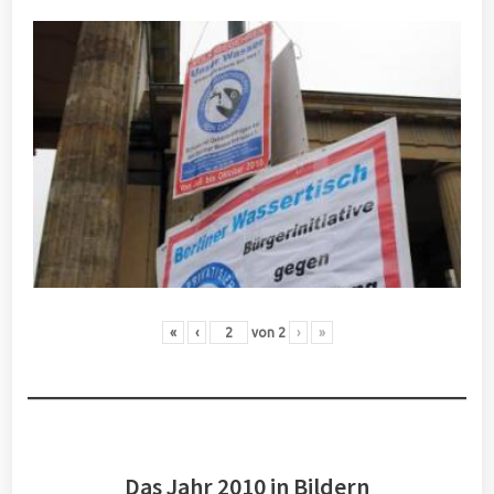
«
‹
von
2
›
»
Das Jahr 2010 in Bildern