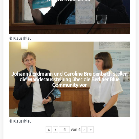
© Klaus Ihlau
Johanna Erdmann und Caroline Breidenbach stellen
die Wanderausstellung über die Berliner Blue
Community vor
© Klaus Ihlau
«
‹
von
4
›
»