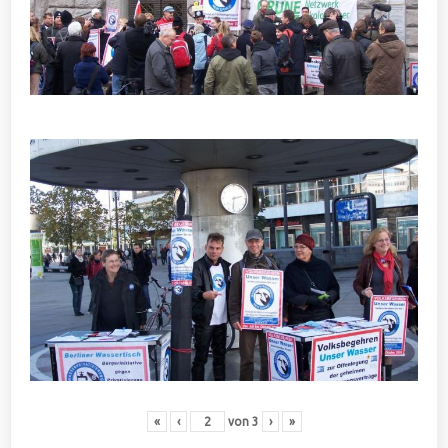
«
‹
von
3
›
»