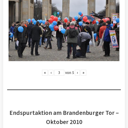
«
‹
von
5
›
»
Endspurtaktion am Brandenburger Tor –
Oktober 2010