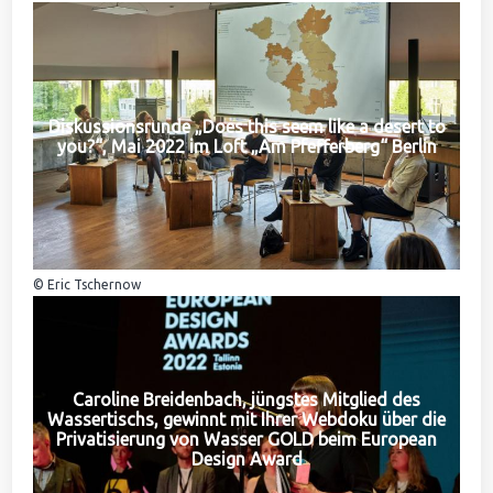
Diskussionsrunde „Does this seem like a desert to
you?“, Mai 2022 im Loft „Am Pfefferberg“ Berlin
© Eric Tschernow
Caroline Breidenbach, jüngstes Mitglied des
Wassertischs, gewinnt mit Ihrer Webdoku über die
Privatisierung von Wasser GOLD beim European
Design Award