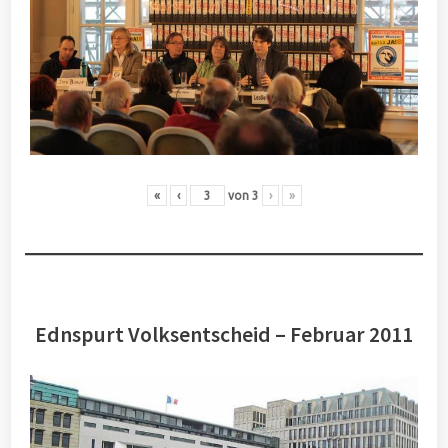
«
‹
von
3
›
»
Ednspurt Volksentscheid – Februar 2011