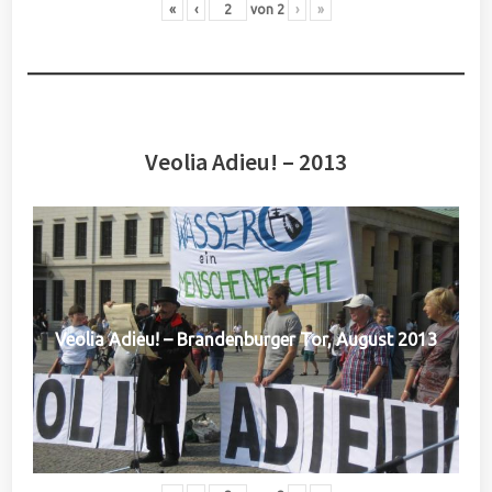
«
‹
von
2
›
»
Veolia Adieu! – 2013
Veolia Adieu! – Brandenburger Tor, August 2013