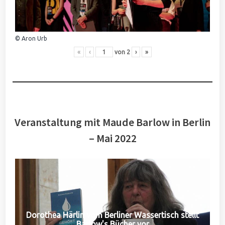
© Aron Urb
«
‹
von
2
›
»
Veranstaltung mit Maude Barlow in Berlin
– Mai 2022
Dorothea Härlin vom Berliner Wassertisch stellt
Barlow's Bücher vor