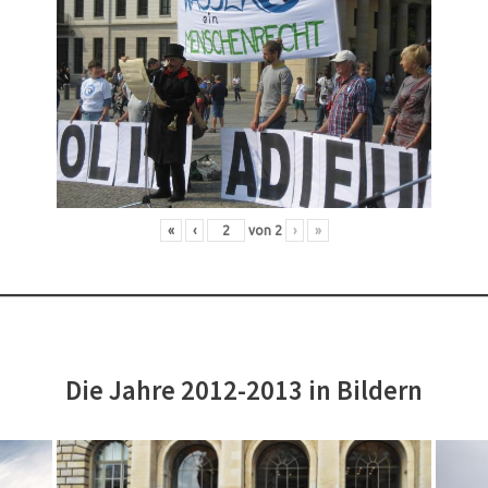
«
‹
von
2
›
»
Die Jahre 2012-2013 in Bildern