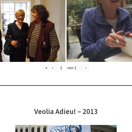
«
‹
von
2
›
»
Veolia Adieu! – 2013