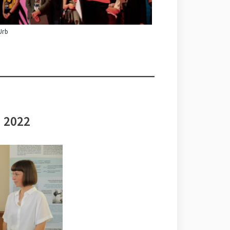
Urb
i 2022