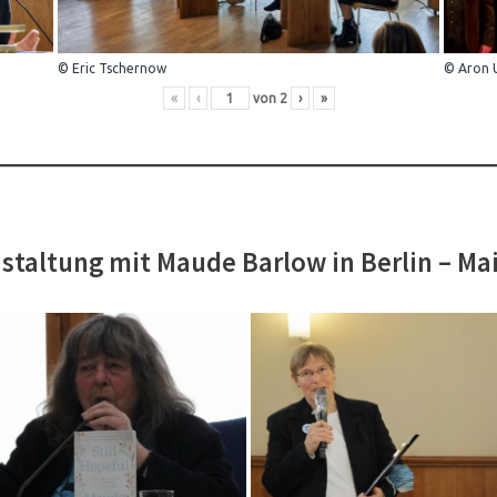
© Eric Tschernow
© Aron 
«
‹
von
2
›
»
staltung mit Maude Barlow in Berlin – Ma