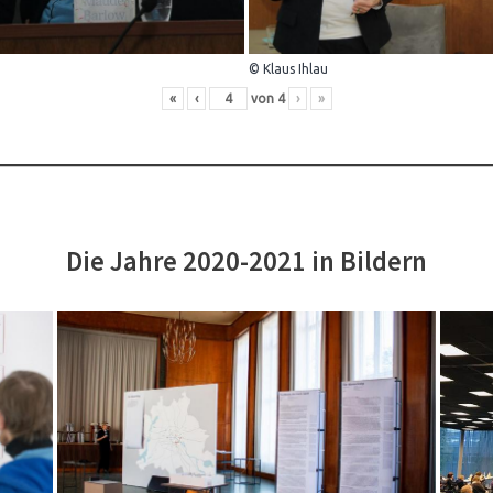
© Klaus Ihlau
«
‹
von
4
›
»
Die Jahre 2020-2021 in Bildern