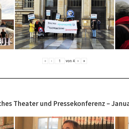
«
‹
von
4
›
»
hes Theater und Pressekonferenz – Janu