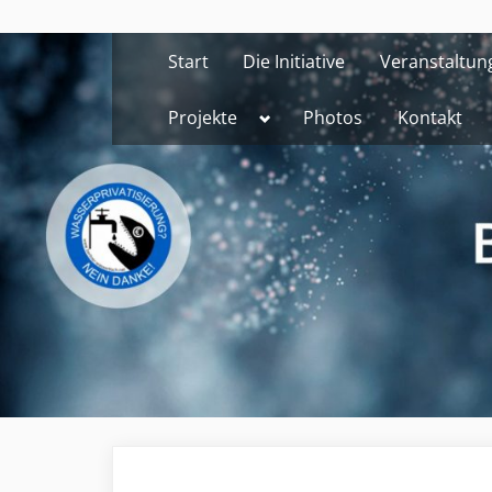
Skip
to
Start
Die Initiative
Veranstaltun
content
Toggle
Projekte
Photos
Kontakt
sub-
menu