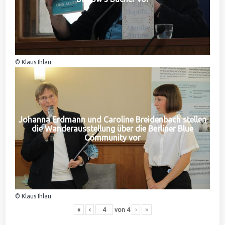
© Klaus Ihlau
Johanna Erdmann und Caroline Breidenbach stellen
die Wanderausstellung über die Berliner Blue
Community vor
© Klaus Ihlau
«
‹
von
4
›
»