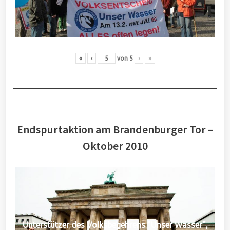
«
‹
von
5
›
»
Endspurtaktion am Brandenburger Tor –
Oktober 2010
Unterstützer des Volksbegehrens "Unser Wasser",