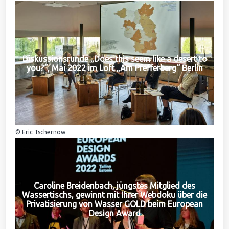
Diskussionsrunde „Does this seem like a desert to
you?“, Mai 2022 im Loft „Am Pfefferberg“ Berlin
© Eric Tschernow
Caroline Breidenbach, jüngstes Mitglied des
Wassertischs, gewinnt mit Ihrer Webdoku über die
Privatisierung von Wasser GOLD beim European
Design Award