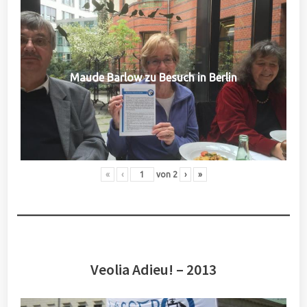
Maude Barlow zu Besuch in Berlin
«
‹
von
2
›
»
Veolia Adieu! – 2013