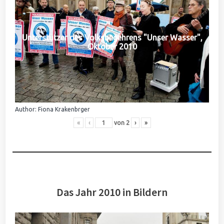
Unterstützer des Volksbegehrens "Unser Wasser",
Oktober 2010
Author: Fiona Krakenbrger
«
‹
von
2
›
»
Das Jahr 2010 in Bildern