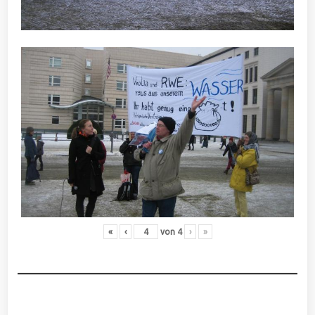
«
‹
von
4
›
»