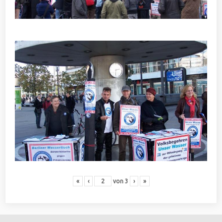
«
‹
von
3
›
»