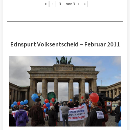
«
‹
von
3
›
»
Ednspurt Volksentscheid – Februar 2011