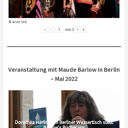
© Aron Urb
«
‹
von
2
›
»
Veranstaltung mit Maude Barlow in Berlin
– Mai 2022
Dorothea Härlin vom Berliner Wassertisch stellt
Barlow's Bücher vor