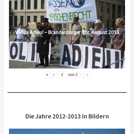
Veolia Adieu! – Brandenburger Tor, August 2013
«
‹
von
2
›
»
Die Jahre 2012-2013 in Bildern