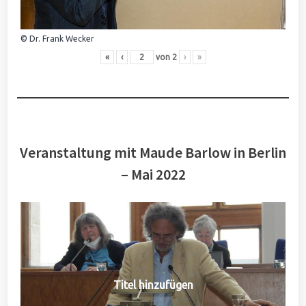
© Dr. Frank Wecker
«
‹
von
2
›
»
Veranstaltung mit Maude Barlow in Berlin
– Mai 2022
Titel hinzufügen