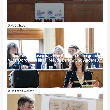
© Klaus Ihlau
Senatorin Jarasch hält eine Rede. Im Hintergrund
v.l.n.r. Dorothea Härlin, Maude Barlow und Andera XY
© Dr. Frank Wecker