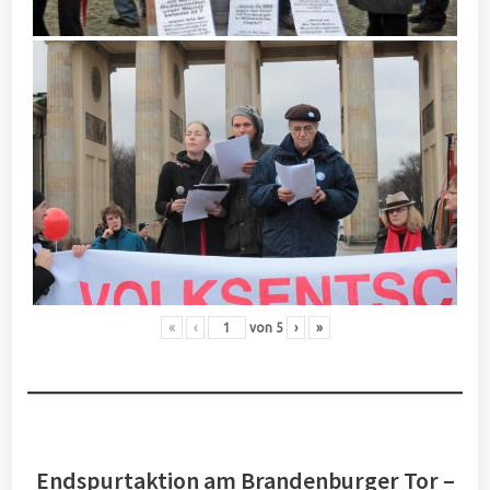
«
‹
von
5
›
»
Endspurtaktion am Brandenburger Tor –