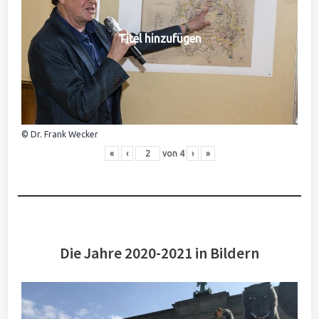
Titel hinzufügen
© Dr. Frank Wecker
«
‹
von
4
›
»
Die Jahre 2020-2021 in Bildern