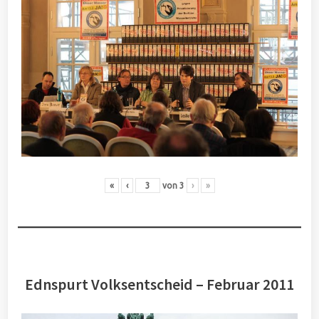
«
‹
von
3
›
»
Ednspurt Volksentscheid – Februar 2011