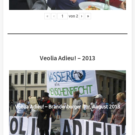
«
‹
von
2
›
»
Veolia Adieu! – 2013
Veolia Adieu! – Brandenburger Tor, August 2013