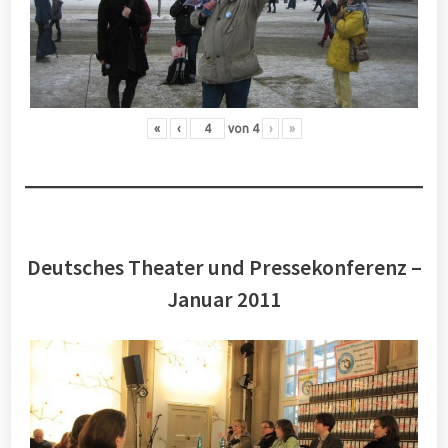
«
‹
von
4
›
»
Deutsches Theater und Pressekonferenz –
Januar 2011