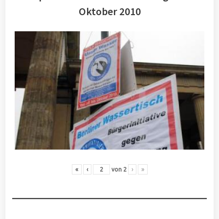
Oktober 2010
«
‹
von
2
›
»