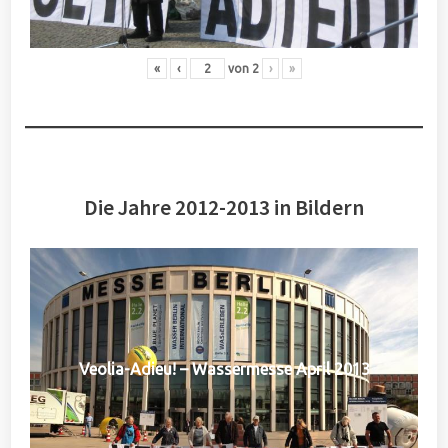
«
‹
von
2
›
»
Die Jahre 2012-2013 in Bildern
Veolia-Adieu! – Wassermesse April 2013