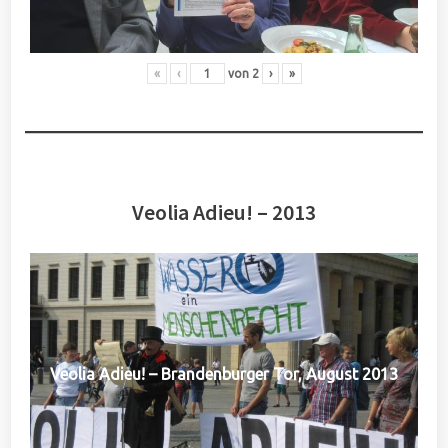
«
‹
von
2
›
»
Veolia Adieu! – 2013
Veolia Adieu! – Brandenburger Tor, August 2013