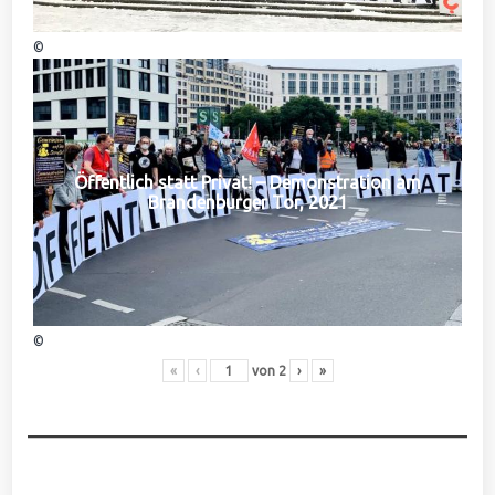
©
Öffentlich statt Privat! – Demonstration am
Brandenburger Tor, 2021
©
«
‹
von
2
›
»