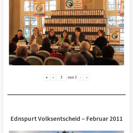
«
‹
von
3
›
»
Ednspurt Volksentscheid – Februar 2011