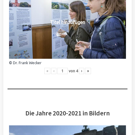
Titel hinzufügen
© Dr. Frank Wecker
«
‹
von
4
›
»
Die Jahre 2020-2021 in Bildern