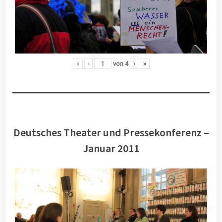
«
‹
von
4
›
»
Deutsches Theater und Pressekonferenz –
Januar 2011