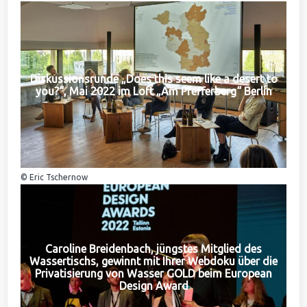
Diskussionsrunde „Does this seem like a desert to
you?“, Mai 2022 im Loft „Am Pfefferberg“ Berlin
© Eric Tschernow
Caroline Breidenbach, jüngstes Mitglied des
Wassertischs, gewinnt mit Ihrer Webdoku über die
Privatisierung von Wasser GOLD beim European
Design Award