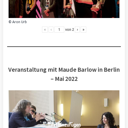
© Aron Urb
«
‹
von
2
›
»
Veranstaltung mit Maude Barlow in Berlin
– Mai 2022
Titel hinzufügen