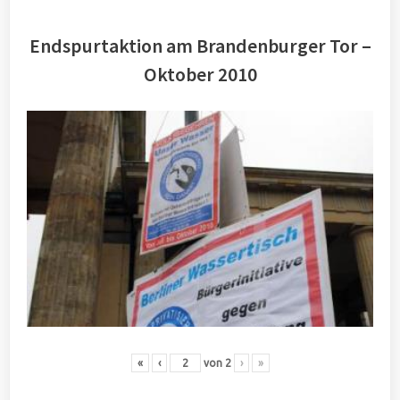
Endspurtaktion am Brandenburger Tor –
Oktober 2010
«
‹
von
2
›
»