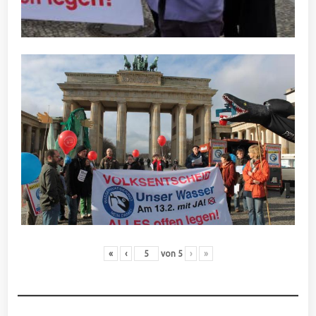
«
‹
von
5
›
»