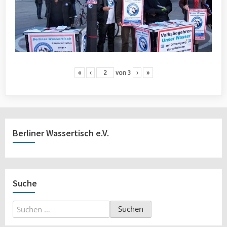
«
‹
von
3
›
»
Berliner Wassertisch e.V.
Suche
Suchen
nach: