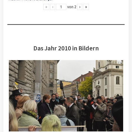
«
‹
von
2
›
»
Das Jahr 2010 in Bildern