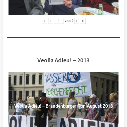
«
‹
von
2
›
»
Veolia Adieu! – 2013
Veolia Adieu! – Brandenburger Tor, August 2013