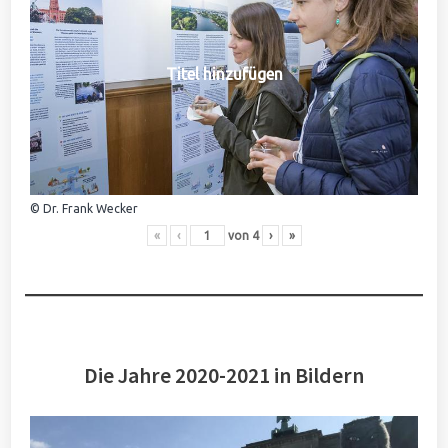
Titel hinzufügen
© Dr. Frank Wecker
«
‹
von
4
›
»
Die Jahre 2020-2021 in Bildern