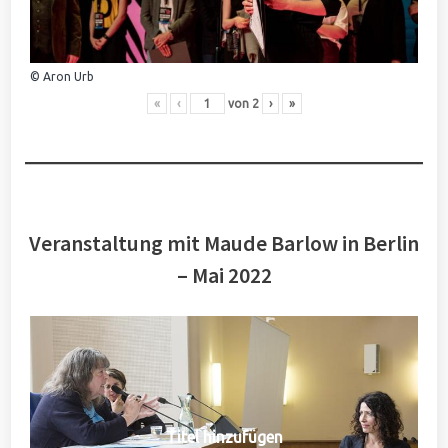
© Aron Urb
«
‹
von
2
›
»
Veranstaltung mit Maude Barlow in Berlin
– Mai 2022
Titel hinzufügen