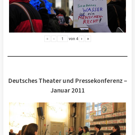
«
‹
von
4
›
»
Deutsches Theater und Pressekonferenz –
Januar 2011