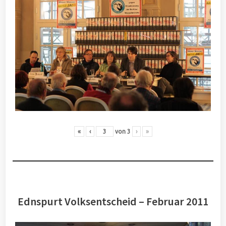
«
‹
von
3
›
»
Ednspurt Volksentscheid – Februar 2011