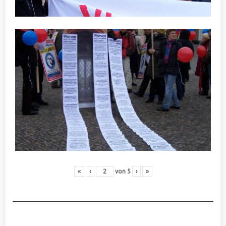
«
‹
von
5
›
»