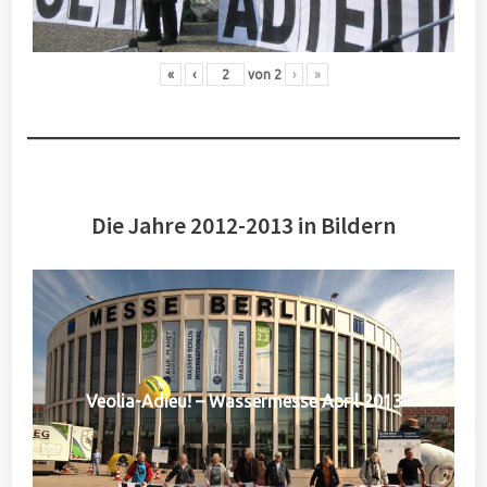
«
‹
von
2
›
»
Die Jahre 2012-2013 in Bildern
Veolia-Adieu! – Wassermesse April 2013