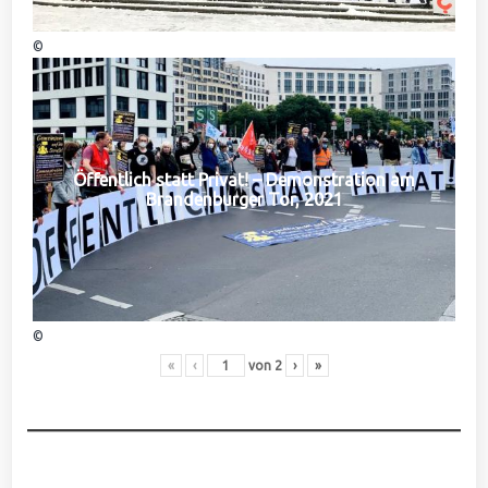
©
Öffentlich statt Privat! – Demonstration am
Brandenburger Tor, 2021
©
«
‹
von
2
›
»