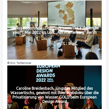
Diskussionsrunde „Does this seem like a desert to
you?“, Mai 2022 im Loft „Am Pfefferberg“ Berlin
© Eric Tschernow
Caroline Breidenbach, jüngstes Mitglied des
Wassertischs, gewinnt mit Ihrer Webdoku über die
Privatisierung von Wasser GOLD beim European
Design Award