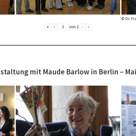
© Dr. Fr
«
‹
von
2
›
»
staltung mit Maude Barlow in Berlin – Ma