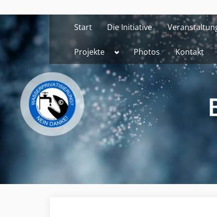
Skip
to
Start
Die Initiative
Veranstaltun
content
Toggle
Projekte
Photos
Kontakt
sub-
menu