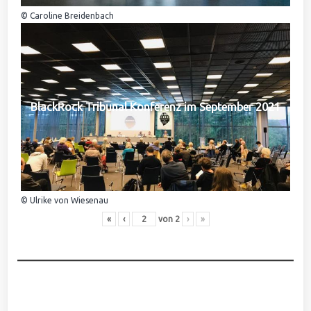
© Caroline Breidenbach
BlackRock Tribunal Konferenz im September 2021
© Ulrike von Wiesenau
«
‹
von
2
›
»