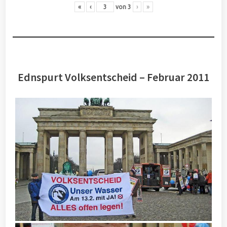
«
‹
von
3
›
»
Ednspurt Volksentscheid – Februar 2011