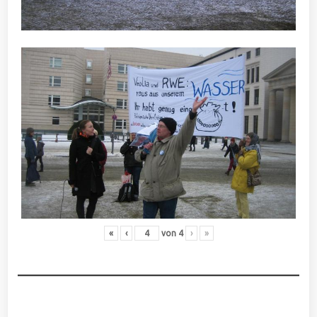
«
‹
von
4
›
»