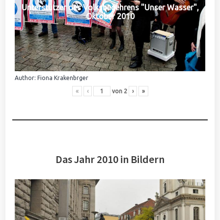
Unterstützer des Volksbegehrens "Unser Wasser",
Oktober 2010
Author: Fiona Krakenbrger
«
‹
von
2
›
»
Das Jahr 2010 in Bildern