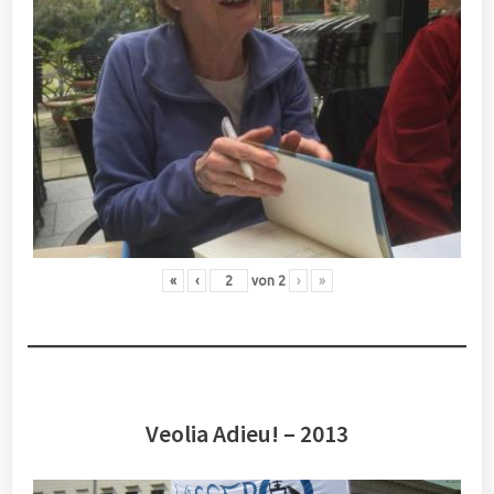
«
‹
von
2
›
»
Veolia Adieu! – 2013