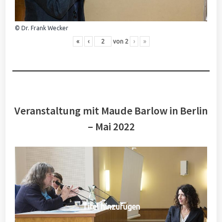
© Dr. Frank Wecker
«
‹
von
2
›
»
Veranstaltung mit Maude Barlow in Berlin
– Mai 2022
Titel hinzufügen