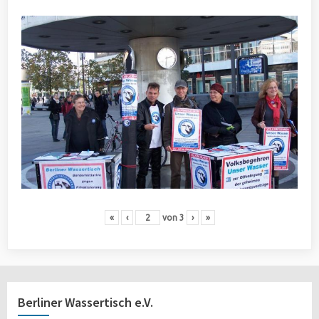
«
‹
von
3
›
»
Berliner Wassertisch e.V.