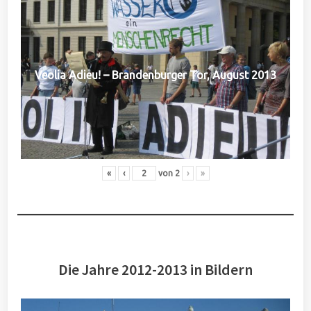
Veolia Adieu! – Brandenburger Tor, August 2013
«
‹
von
2
›
»
Die Jahre 2012-2013 in Bildern