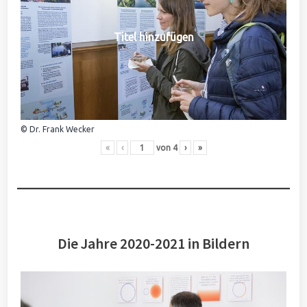
Titel hinzufügen
© Dr. Frank Wecker
«
‹
von
4
›
»
Die Jahre 2020-2021 in Bildern