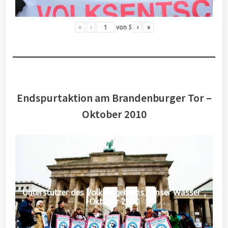
«
‹
von
5
›
»
Endspurtaktion am Brandenburger Tor –
Oktober 2010
Unterstützer des Volksbegehrens "Unser Wasser",
Oktober 2010